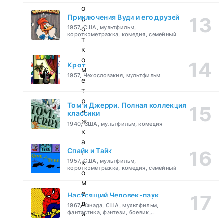
о
Приключения Вуди и его друзей
р
1957, США, мультфильм,
о
короткометражка, комедия, семейный
т
к
о
Крот
м
1957, Чехословакия, мультфильм
е
т
р
Том и Джерри. Полная коллекция
а
классики
ж
1940, США, мультфильм, комедия
к
а
Спайк и Тайк
,
1957, США, мультфильм,
к
короткометражка, комедия, семейный
о
м
е
Настоящий Человек-паук
д
1967, Канада, США, мультфильм,
фантастика, фэнтези, боевик,
и
приключения, семейный