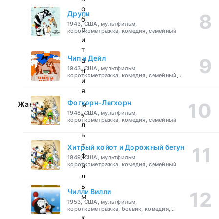
о
Друпи
б
1943, США, мультфильм,
р
короткометражка, комедия, семейный
и
т
Чип и Дейл
а
1943, США, мультфильм,
н
короткометражка, комедия, семейный,
и
детский
я
Фогхорн-Легхорн
Жанр:
м
1948, США, мультфильм,
у
короткометражка, комедия, семейный
л
ь
т
Хитрый койот и Дорожный бегун
ф
1949, США, мультфильм,
короткометражка, комедия, семейный
и
л
ь
Чилли Вилли
м
1953, США, мультфильм,
,
короткометражка, боевик, комедия,
приключения, семейный
к