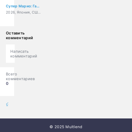
Супер Марио: Галактическое кино
2026, Япония, США, мультфильм, фэнтези, комедия, приключения, семейный
Оставить
комментарий
Написать
комментарий
Всего
комментариев
0
мультфильмы онлайн
» Мультики
© 2025 Multlend