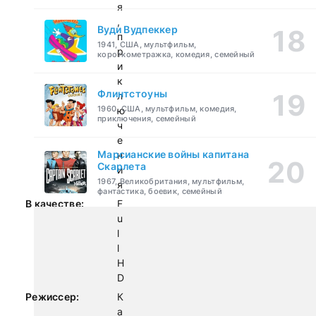
я
,
Вуди Вудпеккер
п
1941, США, мультфильм,
р
короткометражка, комедия, семейный
и
к
Флинтстоуны
л
1960, США, мультфильм, комедия,
ю
приключения, семейный
ч
е
Марсианские войны капитана
н
Скарлета
и
1967, Великобритания, мультфильм,
я
фантастика, боевик, семейный
В качестве:
F
u
l
l
H
D
Режиссер:
К
а