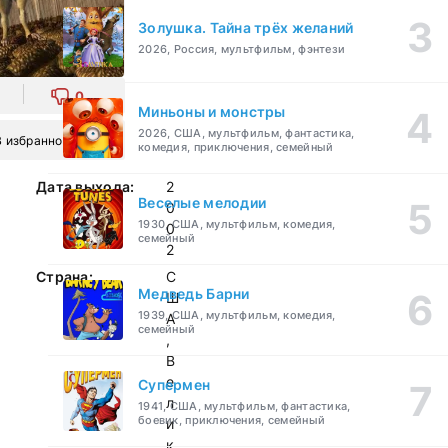
Золушка. Тайна трёх желаний
2026, Россия, мультфильм, фэнтези
0
Миньоны и монстры
2026, США, мультфильм, фантастика,
В избранное
комедия, приключения, семейный
Дата выхода:
2
Веселые мелодии
0
1930, США, мультфильм, комедия,
0
семейный
2
Страна:
С
Медведь Барни
Ш
1939, США, мультфильм, комедия,
А
семейный
,
В
е
Супермен
л
1941, США, мультфильм, фантастика,
боевик, приключения, семейный
и
к