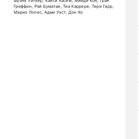
Фрэнк Уэлкер, Кэйси Касем, Минди Кон, Грэй
Гриффин, Рэй Буматаи, Тиа Каррере, Тери Гарр,
Марио Лопес, Адам Уэст, Дон Хо