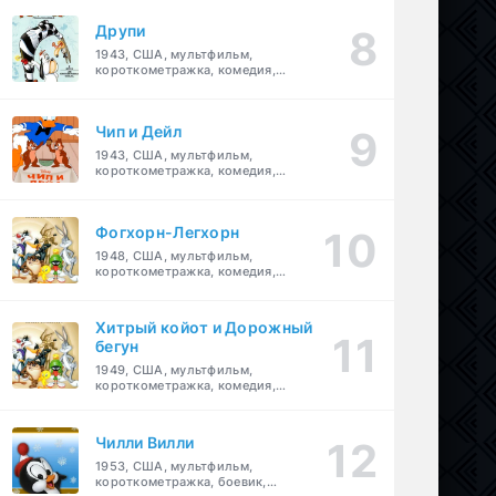
Друпи
1943, США, мультфильм,
короткометражка, комедия,
семейный
Чип и Дейл
1943, США, мультфильм,
короткометражка, комедия,
семейный, детский
Фогхорн-Легхорн
1948, США, мультфильм,
короткометражка, комедия,
семейный
Хитрый койот и Дорожный
бегун
1949, США, мультфильм,
короткометражка, комедия,
семейный
Чилли Вилли
1953, США, мультфильм,
короткометражка, боевик,