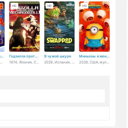
HD
HD
HD
Новогодний переполох
Годзилла против Мехагодзиллы
В чужой шкуре
Миньоны и монстры
4, Нидерланды, Бельгия, мультфильм
1974, Япония, США, мультфильм, фантастика, фэнтези, боевик, приключения, семейный
2026, Испания, США, мультфильм, фэнтези, комедия, приключения, семейный
2026, США, мультфильм, фантастика, комедия, приключения, семейный