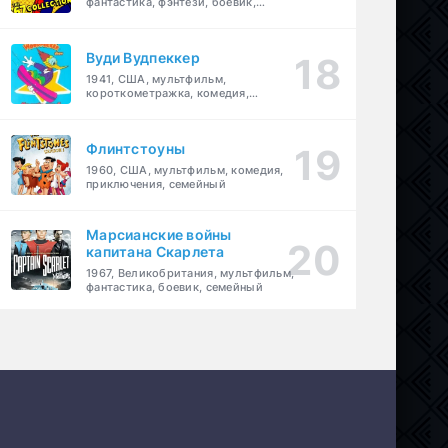
фантастика, фэнтези, боевик,
приключения, семейный
Вуди Вудпеккер
1941, США, мультфильм,
короткометражка, комедия,
семейный
Флинтстоуны
1960, США, мультфильм, комедия,
приключения, семейный
Марсианские войны
капитана Скарлета
1967, Великобритания, мультфильм,
фантастика, боевик, семейный