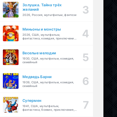
Золушка. Тайна трёх
желаний
2026, Россия, мультфильм, фэнтези
Миньоны и монстры
2026, США, мультфильм,
фантастика, комедия, приключения,
семейный
Веселые мелодии
1930, США, мультфильм, комедия,
семейный
Медведь Барни
1939, США, мультфильм, комедия,
семейный
Супермен
1941, США, мультфильм,
фантастика, боевик, приключения,
семейный