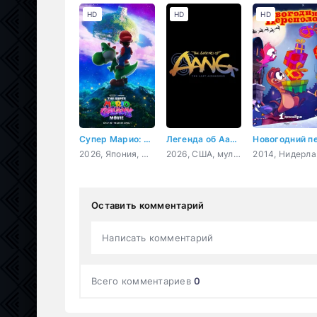
HD
HD
HD
Супер Марио: Галактическое кино
Легенда об Аанге: Последний маг воздуха
2026, Япония, США, мультфильм, фэнтези, комедия, приключения, семейный
2026, США, мультфильм, фэнтези, боевик, детектив, приключения, семейный
201
Оставить комментарий
Написать комментарий
Всего комментариев
0