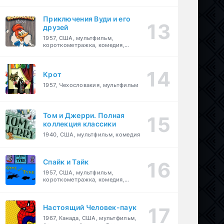
комедия, приключения, семейный
Приключения Вуди и его
друзей
1957, США, мультфильм,
короткометражка, комедия,
семейный
Крот
1957, Чехословакия, мультфильм
Том и Джерри. Полная
коллекция классики
1940, США, мультфильм, комедия
Спайк и Тайк
1957, США, мультфильм,
короткометражка, комедия,
семейный
Настоящий Человек-паук
1967, Канада, США, мультфильм,