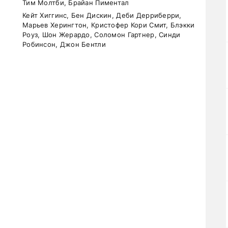
Тим Молтби, Брайан Пиментал
Кейт Хиггинс, Бен Дискин, Деби Дерриберри,
Марьев Херингтон, Кристофер Кори Смит, Блэкки
Роуз, Шон Жерардо, Соломон Гартнер, Синди
Робинсон, Джон Бентли