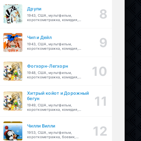
Друпи
1943, США, мультфильм,
короткометражка, комедия,
семейный
Чип и Дейл
1943, США, мультфильм,
короткометражка, комедия,
семейный, детский
Фогхорн-Легхорн
1948, США, мультфильм,
короткометражка, комедия,
семейный
Хитрый койот и Дорожный
бегун
1949, США, мультфильм,
короткометражка, комедия,
семейный
Чилли Вилли
1953, США, мультфильм,
короткометражка, боевик,