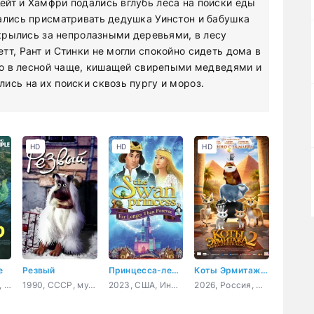
йт и Хамфри подались вглубь леса на поиски еды
ались присматривать дедушка Уинстон и бабушка
скрылись за непролазными деревьями, в лесу
т, Рант и Стинки не могли спокойно сидеть дома в
-то в лесной чаще, кишащей свирепыми медведями и
ись на их поиски сквозь пургу и мороз.
HD
HD
HD
е
Резвый
Принцесса-лебедь: Дольше, чем вечность
Коты Эрмитажа 2. Тайна египетского зала
2026, Испания, США, мультфильм, фэнтези, комедия, приключения, семейный
1990, СССР, мультфильм, короткометражка
2023, США, Индия, Корея Южная, мультфильм, семейный
2026, Россия, мультфильм, семейный, приключения