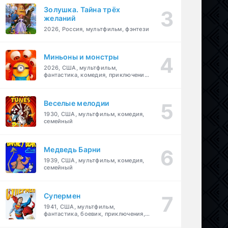
Золушка. Тайна трёх
желаний
2026, Россия, мультфильм, фэнтези
Миньоны и монстры
2026, США, мультфильм,
фантастика, комедия, приключения,
семейный
Веселые мелодии
1930, США, мультфильм, комедия,
семейный
Медведь Барни
1939, США, мультфильм, комедия,
семейный
Супермен
1941, США, мультфильм,
фантастика, боевик, приключения,
семейный