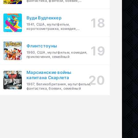
фантастика, фэнтези, боевик,
приключения, семейный
Вуди Вудпеккер
1941, США, мультфильм,
короткометражка, комедия,
семейный
Флинтстоуны
1960, США, мультфильм, комедия,
приключения, семейный
Марсианские войны
капитана Скарлета
1967, Великобритания, мультфильм,
фантастика, боевик, семейный