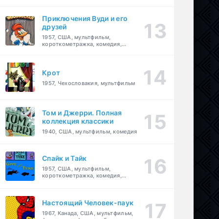
комедия, приключения, семейный
Приключения Вуди и его
друзей
1957, США, мультфильм,
короткометражка, комедия,
семейный
Крот
1957, Чехословакия, мультфильм
Том и Джерри. Полная
коллекция классики
1940, США, мультфильм, комедия
Спайк и Тайк
1957, США, мультфильм,
короткометражка, комедия,
семейный
Настоящий Человек-паук
1967, Канада, США, мультфильм,