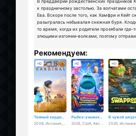
В преддверии рождественских праздников Ке
к праздничному застолью. За волчатами ост
Ева. Вскоре после того, как Хамфри и Кейт 
разыгралась небывалая снежная буря. Клодет
то время, когда их родители прозябали где
злющими изгоями-волками, поэтому отправил
Рекомендуем:
HD
HD
HD
Темный кардинал
Рыбка-унывака. Подводное приключение
В чужой шкур
2008, Испания, мультфильм, короткометражка
2026, США, Австралия, мультфильм, фэнтези, комедия, приключения, семейный