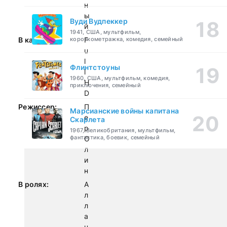
н
ы
Вуди Вудпеккер
й
1941, США, мультфильм,
короткометражка, комедия, семейный
В качестве:
F
u
l
Флинтстоуны
l
1960, США, мультфильм, комедия,
H
приключения, семейный
D
Режиссер:
П
Марсианские войны капитана
е
Скарлета
р
1967, Великобритания, мультфильм,
фантастика, боевик, семейный
О
л
и
н
В ролях:
А
л
л
а
н