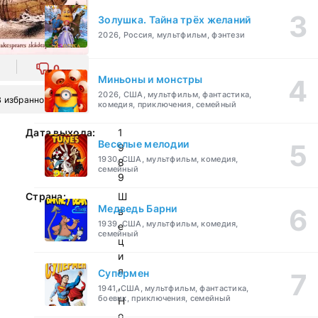
Золушка. Тайна трёх желаний
2026, Россия, мультфильм, фэнтези
0
Миньоны и монстры
2026, США, мультфильм, фантастика,
В избранное
комедия, приключения, семейный
Дата выхода:
1
Веселые мелодии
9
1930, США, мультфильм, комедия,
8
семейный
9
Страна:
Ш
Медведь Барни
в
1939, США, мультфильм, комедия,
е
семейный
ц
и
я
Супермен
,
1941, США, мультфильм, фантастика,
боевик, приключения, семейный
Н
о