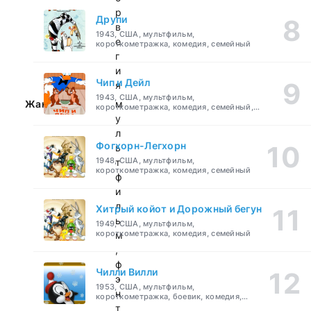
р
Друпи
в
1943, США, мультфильм,
е
короткометражка, комедия, семейный
г
и
Чип и Дейл
я
1943, США, мультфильм,
Жанр:
м
короткометражка, комедия, семейный,
детский
у
л
Фогхорн-Легхорн
ь
1948, США, мультфильм,
т
короткометражка, комедия, семейный
ф
и
л
Хитрый койот и Дорожный бегун
ь
1949, США, мультфильм,
короткометражка, комедия, семейный
м
,
ф
Чилли Вилли
э
1953, США, мультфильм,
н
короткометражка, боевик, комедия,
приключения, семейный
т