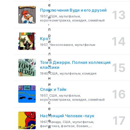
е
Приключения Вуди и его друзей
з
1957, США, мультфильм,
и
короткометражка, комедия, семейный
,
п
р
Крот
и
1957, Чехословакия, мультфильм
к
л
ю
Том и Джерри. Полная коллекция
ч
классики
е
1940, США, мультфильм, комедия
н
и
Спайк и Тайк
я
1957, США, мультфильм,
,
короткометражка, комедия, семейный
с
е
м
Настоящий Человек-паук
е
1967, Канада, США, мультфильм,
фантастика, фэнтези, боевик,
й
приключения, семейный