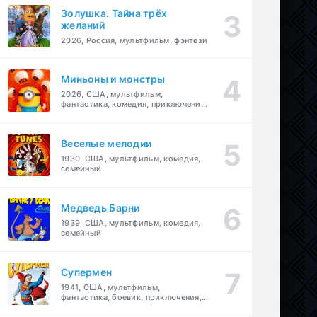
Золушка. Тайна трёх
желаний
2026, Россия, мультфильм, фэнтези
Миньоны и монстры
2026, США, мультфильм,
фантастика, комедия, приключения,
семейный
Веселые мелодии
1930, США, мультфильм, комедия,
семейный
Медведь Барни
1939, США, мультфильм, комедия,
семейный
Супермен
1941, США, мультфильм,
фантастика, боевик, приключения,
семейный