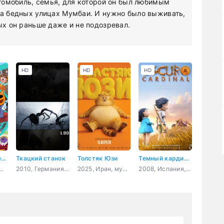
втомобиль, семья, для которой он был любимым
на бедных улицах Мумбаи. И нужно было выживать,
ых он раньше даже и не подозревал.
HD
HD
HD
Три кота. Путешествие во времени
Ткацкий станок
Толстяк Юзи
Темный кардинал
сия, мультфильм, детский
2010, Германия, мультфильм, короткометражка
2025, Иран, мультфильм, приключения, комедия
2008, Испания, мультфильм, короткометражка