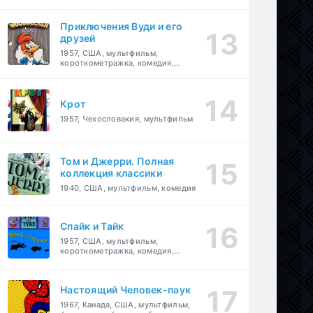
комедия, приключения, семейный
Приключения Вуди и его
друзей
1957, США, мультфильм,
короткометражка, комедия,
семейный
Крот
1957, Чехословакия, мультфильм
Том и Джерри. Полная
коллекция классики
1940, США, мультфильм, комедия
Спайк и Тайк
1957, США, мультфильм,
короткометражка, комедия,
семейный
Настоящий Человек-паук
1967, Канада, США, мультфильм,