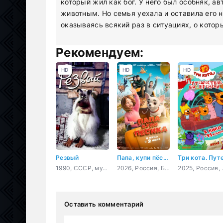
который жил как бог. У него был особняк, а
животным. Но семья уехала и оставила его 
оказываясь всякий раз в ситуациях, о котор
Рекомендуем:
HD
HD
HD
Резвый
Папа, купи пёсика
1990, СССР, мультфильм, короткометражка
2026, Россия, Беларусь, мультфильм, семейный, приключения
2025, Рос
Оставить комментарий