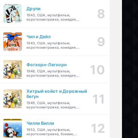
Друпи
1943, США, мультфильм,
короткометражка, комедия,
семейный
Чип и Дейл
1943, США, мультфильм,
короткометражка, комедия,
семейный, детский
Фогхорн-Легхорн
1948, США, мультфильм,
короткометражка, комедия,
семейный
Хитрый койот и Дорожный
бегун
1949, США, мультфильм,
короткометражка, комедия,
семейный
Чилли Вилли
1953, США, мультфильм,
короткометражка, боевик,