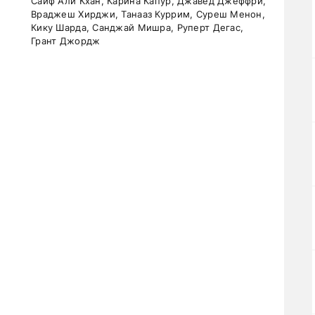
Саиф Али Кхан, Карина Капур, Джавед Джеффри,
Враджеш Хирджи, Танааз Куррим, Суреш Менон,
Кику Шарда, Санджай Мишра, Руперт Дегас,
Грант Джордж