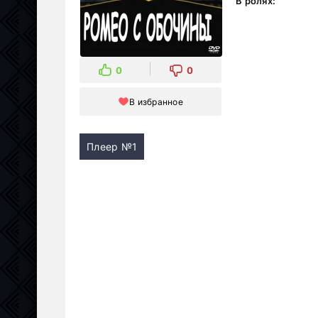
В ролях:
0
0
В избранное
Плеер №1