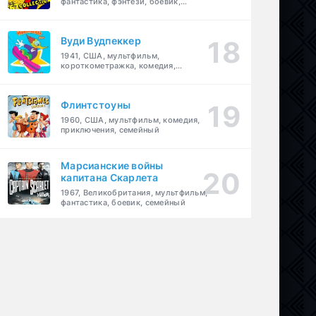
фантастика, фэнтези, боевик,
приключения, семейный
Вуди Вудпеккер
1941, США, мультфильм,
короткометражка, комедия,
семейный
Флинтстоуны
1960, США, мультфильм, комедия,
приключения, семейный
Марсианские войны
капитана Скарлета
1967, Великобритания, мультфильм,
фантастика, боевик, семейный