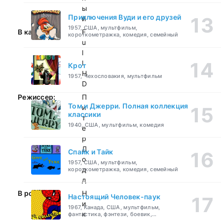
ы
Приключения Вуди и его друзей
й
1957, США, мультфильм,
В качестве:
F
короткометражка, комедия, семейный
u
l
l
Крот
H
1957, Чехословакия, мультфильм
D
Режиссер:
П
Том и Джерри. Полная коллекция
и
классики
т
1940, США, мультфильм, комедия
е
р
Д
Спайк и Тайк
о
1957, США, мультфильм,
д
короткометражка, комедия, семейный
д
В ролях:
Н
Настоящий Человек-паук
и
1967, Канада, США, мультфильм,
к
фантастика, фэнтези, боевик,
приключения, семейный