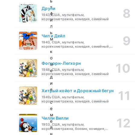
ь
т
Друпи
ф
1943, США, мультфильм,
короткометражка, комедия, семейный
и
л
ь
Чип и Дейл
м
1943, США, мультфильм,
,
короткометражка, комедия, семейный,
детский
к
о
Фогхорн-Легхорн
м
1948, США, мультфильм,
е
короткометражка, комедия, семейный
д
и
я
Хитрый койот и Дорожный бегун
,
1949, США, мультфильм,
короткометражка, комедия, семейный
с
е
м
Чилли Вилли
е
1953, США, мультфильм,
й
короткометражка, боевик, комедия,
приключения, семейный
н