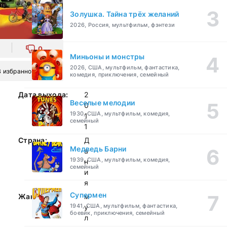
Золушка. Тайна трёх желаний
2026, Россия, мультфильм, фэнтези
0
Миньоны и монстры
2026, США, мультфильм, фантастика,
В избранное
комедия, приключения, семейный
Дата выхода:
2
Веселые мелодии
0
1930, США, мультфильм, комедия,
1
семейный
1
Страна:
Д
Медведь Барни
а
1939, США, мультфильм, комедия,
н
семейный
и
я
Супермен
Жанр:
м
1941, США, мультфильм, фантастика,
у
боевик, приключения, семейный
л