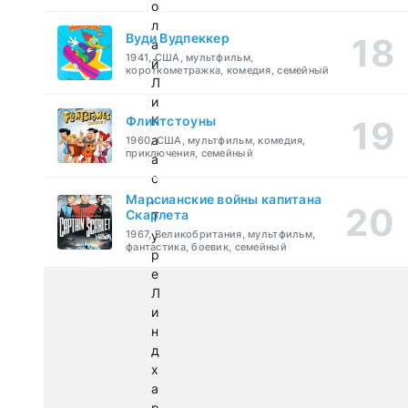
о
л
Вуди Вудпеккер
а
1941, США, мультфильм,
й
короткометражка, комедия, семейный
Л
и
Флинтстоуны
К
а
1960, США, мультфильм, комедия,
приключения, семейный
а
с
,
Марсианские войны капитана
Скарлета
Т
1967, Великобритания, мультфильм,
у
фантастика, боевик, семейный
р
е
Л
и
н
д
х
а
р