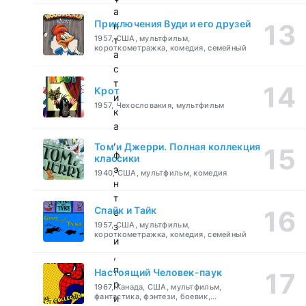
а
Приключения Вуди и его друзей
н
1957, США, мультфильм,
т
короткометражка, комедия, семейный
а
с
т
Крот
и
1957, Чехословакия, мультфильм
к
а
,
Том и Джерри. Полная коллекция
ф
классики
э
1940, США, мультфильм, комедия
н
т
Спайк и Тайк
е
1957, США, мультфильм,
з
короткометражка, комедия, семейный
и
,
п
Настоящий Человек-паук
р
1967, Канада, США, мультфильм,
фантастика, фэнтези, боевик,
и
приключения, семейный