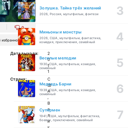
Золушка. Тайна трёх желаний
2026, Россия, мультфильм, фэнтези
0
Миньоны и монстры
2026, США, мультфильм, фантастика,
В избранное
комедия, приключения, семейный
Дата выхода:
2
Веселые мелодии
0
1930, США, мультфильм, комедия,
1
семейный
1
Страна:
С
Медведь Барни
Ш
1939, США, мультфильм, комедия,
А
семейный
,
В
е
Супермен
л
1941, США, мультфильм, фантастика,
боевик, приключения, семейный
и
к