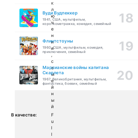
к
л
Вуди Вудпеккер
ю
1941, США, мультфильм,
ч
короткометражка, комедия, семейный
е
н
Флинтстоуны
и
1960, США, мультфильм, комедия,
я
приключения, семейный
,
с
Марсианские войны капитана
е
Скарлета
м
1967, Великобритания, мультфильм,
е
фантастика, боевик, семейный
й
н
ы
й
В качестве:
F
u
l
l