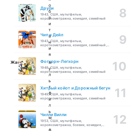
о
Друпи
б
1943, США, мультфильм,
р
короткометражка, комедия, семейный
и
т
Чип и Дейл
а
1943, США, мультфильм,
н
короткометражка, комедия, семейный,
и
детский
я
Фогхорн-Легхорн
Жанр:
м
1948, США, мультфильм,
у
короткометражка, комедия, семейный
л
ь
т
Хитрый койот и Дорожный бегун
ф
1949, США, мультфильм,
короткометражка, комедия, семейный
и
л
ь
Чилли Вилли
м
1953, США, мультфильм,
,
короткометражка, боевик, комедия,
приключения, семейный
ф