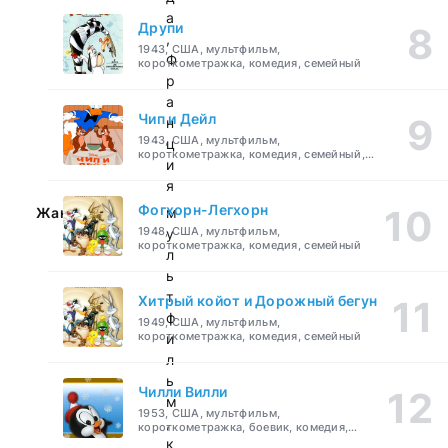
а
Друпи
,
1943, США, мультфильм,
Ф
короткометражка, комедия, семейный
р
а
Чип и Дейл
н
1943, США, мультфильм,
ц
короткометражка, комедия, семейный,
и
детский
я
Фогхорн-Легхорн
Жанр:
м
1948, США, мультфильм,
у
короткометражка, комедия, семейный
л
ь
т
Хитрый койот и Дорожный бегун
ф
1949, США, мультфильм,
короткометражка, комедия, семейный
и
л
ь
Чилли Вилли
м
1953, США, мультфильм,
,
короткометражка, боевик, комедия,
приключения, семейный
к