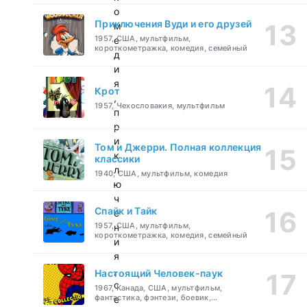
о
Приключения Вуди и его друзей
м
1957, США, мультфильм,
е
короткометражка, комедия, семейный
д
и
я
Крот
,
1957, Чехословакия, мультфильм
п
р
и
Том и Джерри. Полная коллекция
к
классики
л
1940, США, мультфильм, комедия
ю
ч
Спайк и Тайк
е
1957, США, мультфильм,
н
короткометражка, комедия, семейный
и
я
,
Настоящий Человек-паук
с
1967, Канада, США, мультфильм,
фантастика, фэнтези, боевик,
е
приключения, семейный