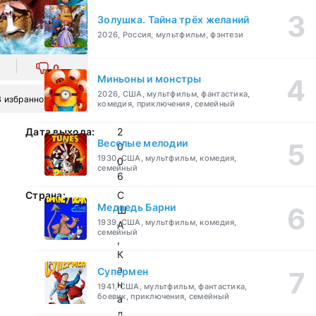
Золушка. Тайна трёх желаний
2026, Россия, мультфильм, фэнтези
0
Миньоны и монстры
2026, США, мультфильм, фантастика,
В избранное
комедия, приключения, семейный
Дата выхода:
2
Веселые мелодии
0
1930, США, мультфильм, комедия,
0
семейный
6
Страна:
С
Медведь Барни
Ш
1939, США, мультфильм, комедия,
А
семейный
,
К
а
Супермен
н
1941, США, мультфильм, фантастика,
боевик, приключения, семейный
а
д