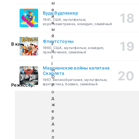
м
е
Вуди Вудпеккер
й
1941, США, мультфильм,
н
короткометражка, комедия, семейный
ы
й
Флинтстоуны
В качестве:
F
1960, США, мультфильм, комедия,
u
приключения, семейный
l
l
Марсианские войны капитана
H
Скарлета
D
1967, Великобритания, мультфильм,
фантастика, боевик, семейный
Режиссер:
Р
о
д
ж
е
р
А
л
л