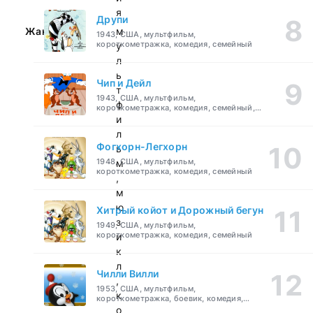
я
Друпи
Жанр:
м
1943, США, мультфильм,
короткометражка, комедия, семейный
у
л
ь
Чип и Дейл
т
1943, США, мультфильм,
ф
короткометражка, комедия, семейный,
детский
и
л
Фогхорн-Легхорн
ь
1948, США, мультфильм,
м
короткометражка, комедия, семейный
,
м
ю
Хитрый койот и Дорожный бегун
з
1949, США, мультфильм,
короткометражка, комедия, семейный
и
к
л
Чилли Вилли
,
1953, США, мультфильм,
к
короткометражка, боевик, комедия,
приключения, семейный
о