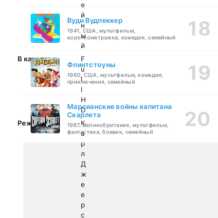
е
й
Вуди Вудпеккер
н
1941, США, мультфильм,
ы
короткометражка, комедия, семейный
й
В качестве:
F
Флинтстоуны
u
1960, США, мультфильм, комедия,
l
приключения, семейный
l
H
Марсианские войны капитана
D
Скарлета
Режиссер:
К
1967, Великобритания, мультфильм,
фантастика, боевик, семейный
а
р
л
Д
ж
е
е
р
с