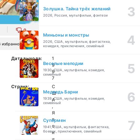
Золушка. Тайна трёх желаний
2026, Россия, мультфильм, фэнтези
0
Миньоны и монстры
2026, США, мультфильм, фантастика,
В избранное
комедия, приключения, семейный
Дата выхода:
1
Веселые мелодии
9
1930, США, мультфильм, комедия,
9
семейный
7
Страна:
С
Медведь Барни
Ш
1939, США, мультфильм, комедия,
А
семейный
,
Я
п
Супермен
о
1941, США, мультфильм, фантастика,
боевик, приключения, семейный
н
и