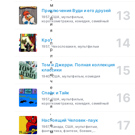
м
Приключения Вуди и его друзей
е
1957, США, мультфильм,
д
короткометражка, комедия, семейный
и
я
,
Крот
п
1957, Чехословакия, мультфильм
р
и
к
Том и Джерри. Полная коллекция
л
классики
ю
1940, США, мультфильм, комедия
ч
е
Спайк и Тайк
н
1957, США, мультфильм,
и
короткометражка, комедия, семейный
я
,
с
Настоящий Человек-паук
е
1967, Канада, США, мультфильм,
фантастика, фэнтези, боевик,
м
приключения, семейный