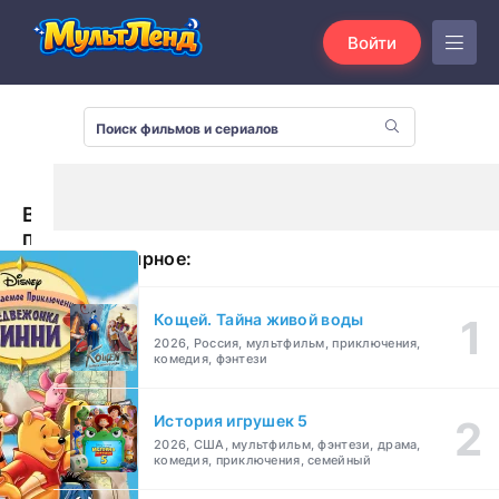
Войти
Великое
путешествие
Популярное:
Пуха:
В
поисках
Кощей. Тайна живой воды
Кристофера
2026, Россия, мультфильм, приключения,
Робина
комедия, фэнтези
(1997)
История игрушек 5
2026, США, мультфильм, фэнтези, драма,
комедия, приключения, семейный