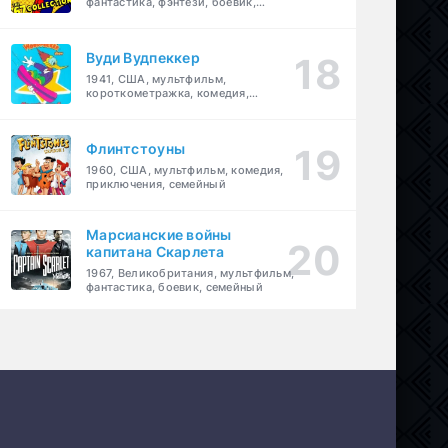
фантастика, фэнтези, боевик,
приключения, семейный
Вуди Вудпеккер
1941, США, мультфильм,
короткометражка, комедия,
семейный
Флинтстоуны
1960, США, мультфильм, комедия,
приключения, семейный
Марсианские войны
капитана Скарлета
1967, Великобритания, мультфильм,
фантастика, боевик, семейный