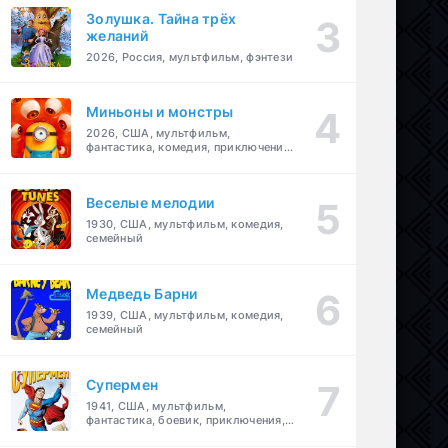
Золушка. Тайна трёх
желаний
2026, Россия, мультфильм, фэнтези
Миньоны и монстры
2026, США, мультфильм,
фантастика, комедия, приключения,
семейный
Веселые мелодии
1930, США, мультфильм, комедия,
семейный
Медведь Барни
1939, США, мультфильм, комедия,
семейный
Супермен
1941, США, мультфильм,
фантастика, боевик, приключения,
семейный