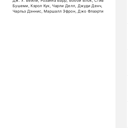
Дж. У. Бейли, Розанна Барр, Бобби Блок, Стив
Бушеми, Кэрол Кук, Чарли Делл, Джуди Денч,
Чарльз Дэннис, Маршалл Эфрон, Джо Флаэрти