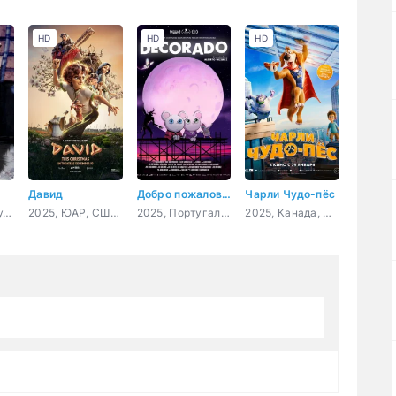
HD
HD
HD
Давид
Добро пожаловать в Декорадо
Чарли Чудо-пёс
1990, СССР, мультфильм, короткометражка
2025, ЮАР, США, мультфильм, мюзикл, драма, приключения, семейный
2025, Португалия, Испания, мультфильм, ужасы, фэнтези, комедия
2025, Канада, мультфильм, комедия, фантастика