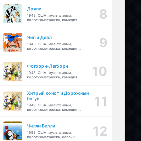
Друпи
1943, США, мультфильм,
короткометражка, комедия,
семейный
Чип и Дейл
1943, США, мультфильм,
короткометражка, комедия,
семейный, детский
Фогхорн-Легхорн
1948, США, мультфильм,
короткометражка, комедия,
семейный
Хитрый койот и Дорожный
бегун
1949, США, мультфильм,
короткометражка, комедия,
семейный
Чилли Вилли
1953, США, мультфильм,
короткометражка, боевик,