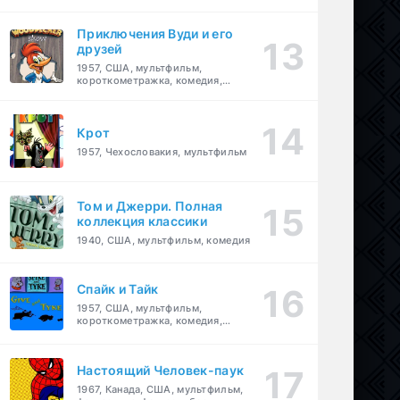
комедия, приключения, семейный
Приключения Вуди и его
друзей
1957, США, мультфильм,
короткометражка, комедия,
семейный
Крот
1957, Чехословакия, мультфильм
Том и Джерри. Полная
коллекция классики
1940, США, мультфильм, комедия
Спайк и Тайк
1957, США, мультфильм,
короткометражка, комедия,
семейный
Настоящий Человек-паук
1967, Канада, США, мультфильм,