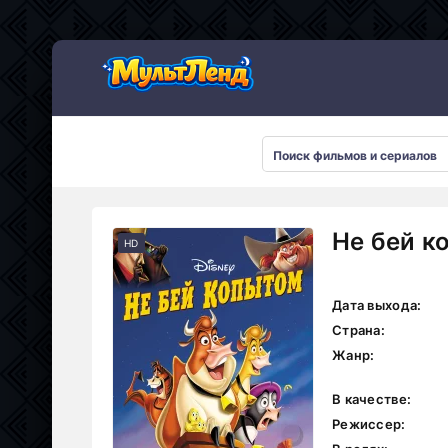
Не бей к
HD
Дата выхода:
Страна:
Жанр:
В качестве:
Режиссер: