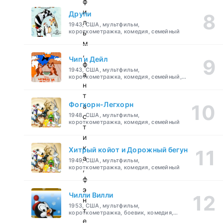
ф
и
Друпи
л
1943, США, мультфильм,
короткометражка, комедия, семейный
ь
м
,
Чип и Дейл
ф
1943, США, мультфильм,
а
короткометражка, комедия, семейный,
детский
н
т
Фогхорн-Легхорн
а
1948, США, мультфильм,
с
короткометражка, комедия, семейный
т
и
к
Хитрый койот и Дорожный бегун
а
1949, США, мультфильм,
короткометражка, комедия, семейный
,
ф
э
Чилли Вилли
н
1953, США, мультфильм,
т
короткометражка, боевик, комедия,
приключения, семейный
е