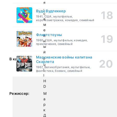
я
,
Вуди Вудпеккер
с
1941, США, мультфильм,
е
короткометражка, комедия, семейный
м
е
Флинтстоуны
й
1960, США, мультфильм, комедия,
н
приключения, семейный
ы
й
Марсианские войны капитана
В качестве:
F
Скарлета
u
1967, Великобритания, мультфильм,
l
фантастика, боевик, семейный
l
H
D
Режиссер:
М
а
р
к
Д