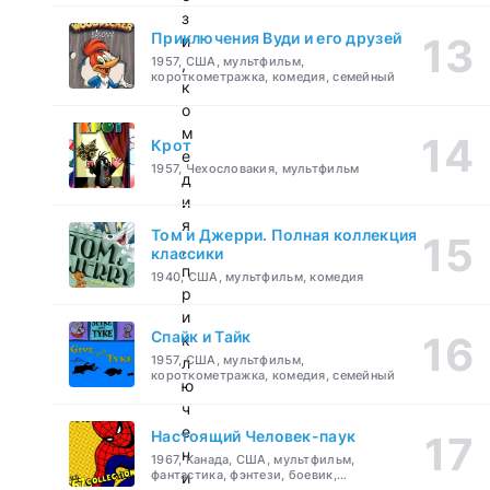
з
Приключения Вуди и его друзей
и
1957, США, мультфильм,
,
короткометражка, комедия, семейный
к
о
м
Крот
е
1957, Чехословакия, мультфильм
д
и
я
Том и Джерри. Полная коллекция
,
классики
п
1940, США, мультфильм, комедия
р
и
Спайк и Тайк
к
1957, США, мультфильм,
л
короткометражка, комедия, семейный
ю
ч
е
Настоящий Человек-паук
н
1967, Канада, США, мультфильм,
фантастика, фэнтези, боевик,
и
приключения, семейный