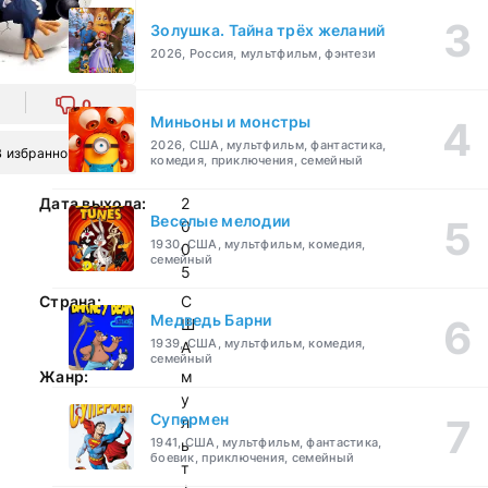
Золушка. Тайна трёх желаний
2026, Россия, мультфильм, фэнтези
0
Миньоны и монстры
2026, США, мультфильм, фантастика,
В избранное
комедия, приключения, семейный
Дата выхода:
2
Веселые мелодии
0
1930, США, мультфильм, комедия,
0
семейный
5
Страна:
С
Медведь Барни
Ш
1939, США, мультфильм, комедия,
А
семейный
Жанр:
м
у
Супермен
л
1941, США, мультфильм, фантастика,
ь
боевик, приключения, семейный
т