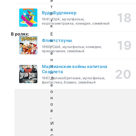
и
т
Вуди Вудпеккер
р
у
1941, США, мультфильм,
короткометражка, комедия, семейный
к
В ролях:
Е
Флинтстоуны
в
г
1960, США, мультфильм, комедия,
приключения, семейный
е
н
и
Марсианские войны капитана
Скарлета
й
1967, Великобритания, мультфильм,
Л
фантастика, боевик, семейный
е
о
н
о
в
,
И
я
С