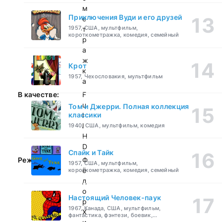
м
Приключения Вуди и его друзей
е
1957, США, мультфильм,
т
короткометражка, комедия, семейный
р
а
ж
Крот
к
1957, Чехословакия, мультфильм
а
В качестве:
F
u
Том и Джерри. Полная коллекция
классики
l
l
1940, США, мультфильм, комедия
H
D
Спайк и Тайк
Режиссер:
Ф
1957, США, мультфильм,
ё
короткометражка, комедия, семейный
д
о
Настоящий Человек-паук
р
1967, Канада, США, мультфильм,
Х
фантастика, фэнтези, боевик,
приключения, семейный