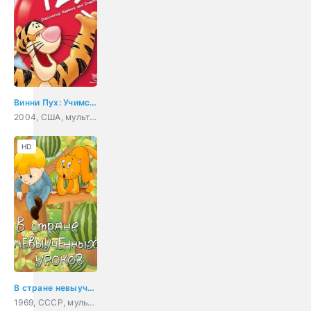
Винни Пух: Учимся считать
2004, США, мультфильм, короткометражка
HD
В стране невыученных уроков
1969, СССР, мультфильм, детский, короткометражка