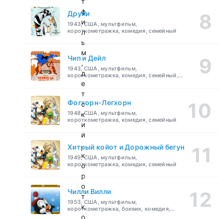
т
ф
Друпи
и
1943, США, мультфильм,
короткометражка, комедия, семейный
л
ь
м
Чип и Дейл
,
1943, США, мультфильм,
д
короткометражка, комедия, семейный,
детский
е
т
Фогхорн-Легхорн
с
1948, США, мультфильм,
к
короткометражка, комедия, семейный
и
й
,
Хитрый койот и Дорожный бегун
к
1949, США, мультфильм,
короткометражка, комедия, семейный
о
р
о
Чилли Вилли
т
1953, США, мультфильм,
к
короткометражка, боевик, комедия,
приключения, семейный
о