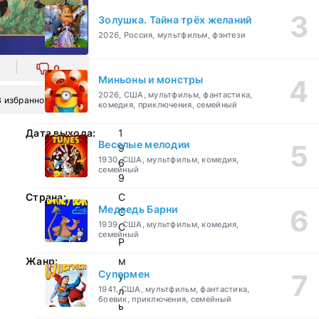
Золушка. Тайна трёх желаний
2026, Россия, мультфильм, фэнтези
0
Миньоны и монстры
2026, США, мультфильм, фантастика,
В избранное
комедия, приключения, семейный
Дата выхода:
1
Веселые мелодии
9
1930, США, мультфильм, комедия,
6
семейный
9
Страна:
С
Медведь Барни
С
1939, США, мультфильм, комедия,
С
семейный
Р
Жанр:
м
Супермен
у
1941, США, мультфильм, фантастика,
л
боевик, приключения, семейный
ь