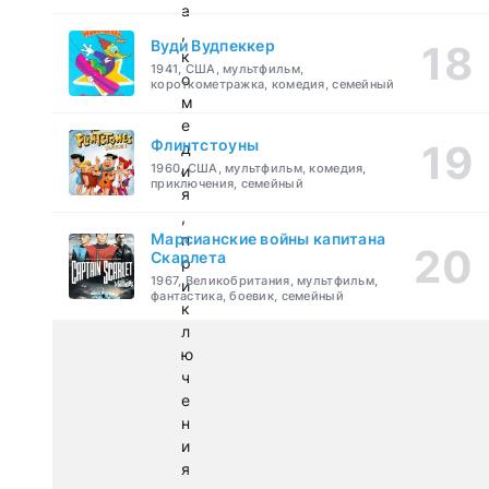
а
,
Вуди Вудпеккер
к
1941, США, мультфильм,
о
короткометражка, комедия, семейный
м
е
Флинтстоуны
д
1960, США, мультфильм, комедия,
и
приключения, семейный
я
,
Марсианские войны капитана
п
Скарлета
р
1967, Великобритания, мультфильм,
и
фантастика, боевик, семейный
к
л
ю
ч
е
н
и
я