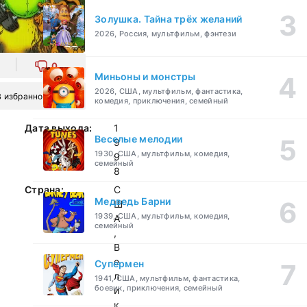
Золушка. Тайна трёх желаний
2026, Россия, мультфильм, фэнтези
0
Миньоны и монстры
2026, США, мультфильм, фантастика,
В избранное
комедия, приключения, семейный
Дата выхода:
1
Веселые мелодии
9
1930, США, мультфильм, комедия,
9
семейный
8
Страна:
С
Медведь Барни
Ш
1939, США, мультфильм, комедия,
А
семейный
,
В
е
Супермен
л
1941, США, мультфильм, фантастика,
боевик, приключения, семейный
и
к