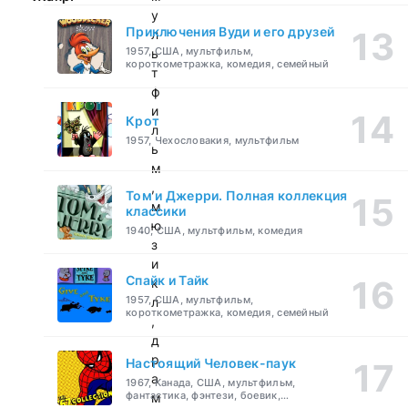
у
Приключения Вуди и его друзей
л
1957, США, мультфильм,
ь
короткометражка, комедия, семейный
т
ф
и
Крот
л
1957, Чехословакия, мультфильм
ь
м
,
Том и Джерри. Полная коллекция
м
классики
ю
1940, США, мультфильм, комедия
з
и
Спайк и Тайк
к
1957, США, мультфильм,
л
короткометражка, комедия, семейный
,
д
р
Настоящий Человек-паук
а
1967, Канада, США, мультфильм,
фантастика, фэнтези, боевик,
м
приключения, семейный