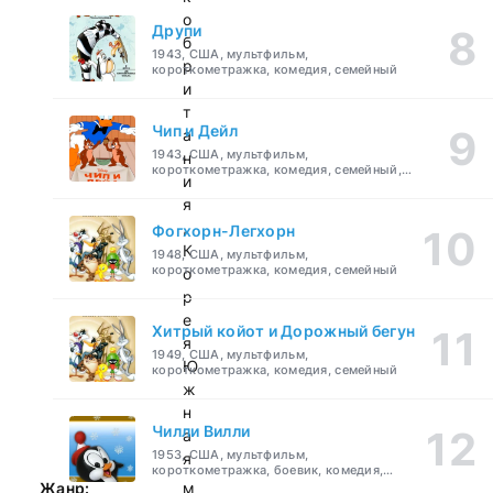
о
Друпи
б
1943, США, мультфильм,
р
короткометражка, комедия, семейный
и
т
Чип и Дейл
а
1943, США, мультфильм,
н
короткометражка, комедия, семейный,
и
детский
я
,
Фогхорн-Легхорн
К
1948, США, мультфильм,
короткометражка, комедия, семейный
о
р
е
Хитрый койот и Дорожный бегун
я
1949, США, мультфильм,
Ю
короткометражка, комедия, семейный
ж
н
Чилли Вилли
а
1953, США, мультфильм,
я
короткометражка, боевик, комедия,
приключения, семейный
Жанр:
м