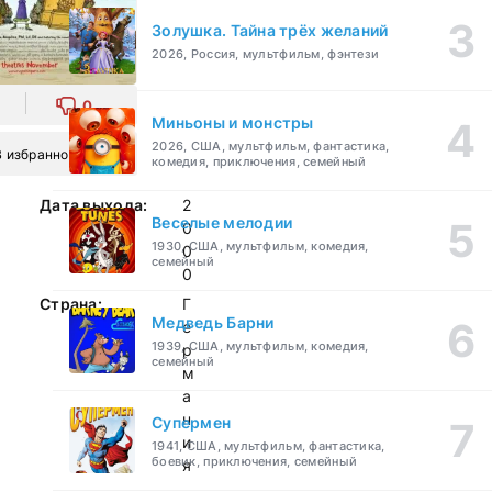
Золушка. Тайна трёх желаний
2026, Россия, мультфильм, фэнтези
0
Миньоны и монстры
2026, США, мультфильм, фантастика,
В избранное
комедия, приключения, семейный
Дата выхода:
2
Веселые мелодии
0
1930, США, мультфильм, комедия,
0
семейный
0
Страна:
Г
Медведь Барни
е
1939, США, мультфильм, комедия,
р
семейный
м
а
н
Супермен
и
1941, США, мультфильм, фантастика,
боевик, приключения, семейный
я
,