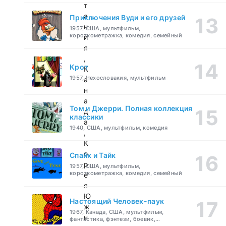
т
а
Приключения Вуди и его друзей
н
1957, США, мультфильм,
короткометражка, комедия, семейный
и
я
,
Крот
К
1957, Чехословакия, мультфильм
а
н
а
Том и Джерри. Полная коллекция
д
классики
а
1940, США, мультфильм, комедия
,
К
о
Спайк и Тайк
р
1957, США, мультфильм,
короткометражка, комедия, семейный
е
я
Ю
Настоящий Человек-паук
ж
1967, Канада, США, мультфильм,
н
фантастика, фэнтези, боевик,
приключения, семейный