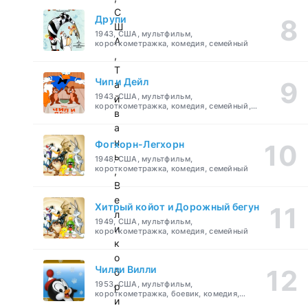
С
Друпи
Ш
1943, США, мультфильм,
А
короткометражка, комедия, семейный
,
Т
Чип и Дейл
а
1943, США, мультфильм,
й
короткометражка, комедия, семейный,
в
детский
а
н
Фогхорн-Легхорн
ь
1948, США, мультфильм,
короткометражка, комедия, семейный
,
В
е
Хитрый койот и Дорожный бегун
л
1949, США, мультфильм,
и
короткометражка, комедия, семейный
к
о
Чилли Вилли
б
1953, США, мультфильм,
р
короткометражка, боевик, комедия,
и
приключения, семейный