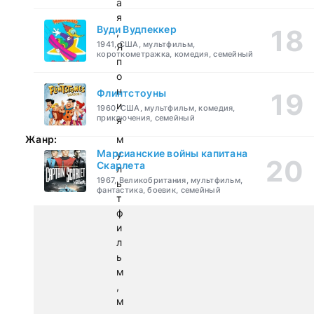
а
я
Вуди Вудпеккер
,
1941, США, мультфильм,
Я
короткометражка, комедия, семейный
п
о
н
Флинтстоуны
и
1960, США, мультфильм, комедия,
приключения, семейный
я
Жанр:
м
Марсианские войны капитана
у
Скарлета
л
1967, Великобритания, мультфильм,
ь
фантастика, боевик, семейный
т
ф
и
л
ь
м
,
м