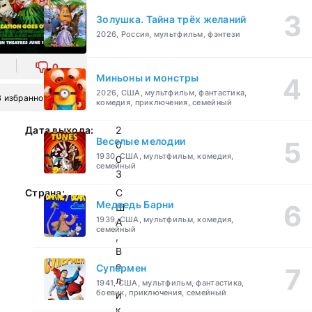
Золушка. Тайна трёх желаний
2026, Россия, мультфильм, фэнтези
0
Миньоны и монстры
2026, США, мультфильм, фантастика,
В избранное
комедия, приключения, семейный
Дата выхода:
2
Веселые мелодии
0
1930, США, мультфильм, комедия,
0
семейный
3
Страна:
С
Медведь Барни
Ш
1939, США, мультфильм, комедия,
А
семейный
,
В
е
Супермен
л
1941, США, мультфильм, фантастика,
боевик, приключения, семейный
и
к