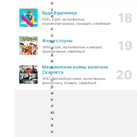
е
з
Вуди Вудпеккер
и
1941, США, мультфильм,
,
короткометражка, комедия, семейный
к
о
Флинтстоуны
м
1960, США, мультфильм, комедия,
е
приключения, семейный
д
и
Марсианские войны капитана
я
Скарлета
,
1967, Великобритания, мультфильм,
п
фантастика, боевик, семейный
р
и
к
л
ю
ч
е
н