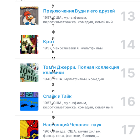
у
Приключения Вуди и его друзей
л
1957, США, мультфильм,
ь
короткометражка, комедия, семейный
т
ф
и
Крот
л
1957, Чехословакия, мультфильм
ь
м
,
Том и Джерри. Полная коллекция
м
классики
ю
1940, США, мультфильм, комедия
з
и
Спайк и Тайк
к
1957, США, мультфильм,
л
короткометражка, комедия, семейный
,
ф
э
Настоящий Человек-паук
н
1967, Канада, США, мультфильм,
фантастика, фэнтези, боевик,
т
приключения, семейный