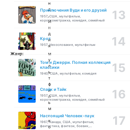
н
д
Приключения Вуди и его друзей
,
1957, США, мультфильм,
короткометражка, комедия, семейный
И
н
д
Крот
и
1957, Чехословакия, мультфильм
я
Жанр:
м
у
Том и Джерри. Полная коллекция
л
классики
ь
1940, США, мультфильм, комедия
т
ф
Спайк и Тайк
и
1957, США, мультфильм,
л
короткометражка, комедия, семейный
ь
м
,
Настоящий Человек-паук
к
1967, Канада, США, мультфильм,
фантастика, фэнтези, боевик,
о
приключения, семейный