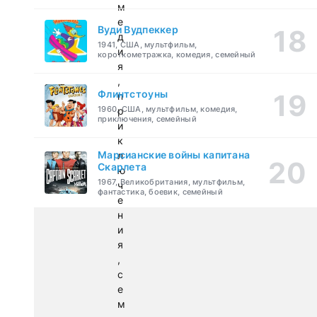
м
е
Вуди Вудпеккер
д
1941, США, мультфильм,
и
короткометражка, комедия, семейный
я
,
Флинтстоуны
п
1960, США, мультфильм, комедия,
р
приключения, семейный
и
к
Марсианские войны капитана
л
Скарлета
ю
1967, Великобритания, мультфильм,
ч
фантастика, боевик, семейный
е
н
и
я
,
с
е
м