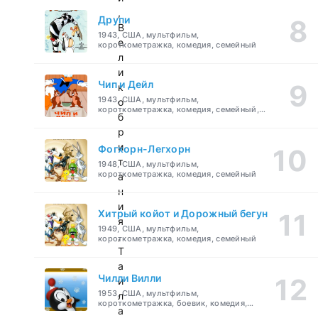
,
Друпи
В
1943, США, мультфильм,
е
короткометражка, комедия, семейный
л
и
Чип и Дейл
к
1943, США, мультфильм,
о
короткометражка, комедия, семейный,
б
детский
р
и
Фогхорн-Легхорн
т
1948, США, мультфильм,
короткометражка, комедия, семейный
а
н
и
Хитрый койот и Дорожный бегун
я
1949, США, мультфильм,
,
короткометражка, комедия, семейный
Т
а
Чилли Вилли
и
1953, США, мультфильм,
л
короткометражка, боевик, комедия,
а
приключения, семейный