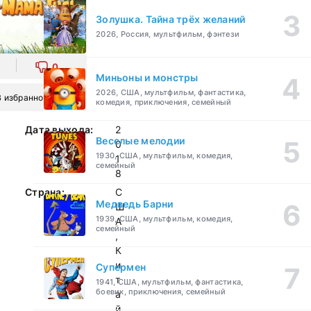
Золушка. Тайна трёх желаний
2026, Россия, мультфильм, фэнтези
0
Миньоны и монстры
2026, США, мультфильм, фантастика,
В избранное
комедия, приключения, семейный
Дата выхода:
2
Веселые мелодии
0
1930, США, мультфильм, комедия,
1
семейный
8
Страна:
С
Медведь Барни
Ш
1939, США, мультфильм, комедия,
А
семейный
,
К
и
Супермен
т
1941, США, мультфильм, фантастика,
боевик, приключения, семейный
а
й