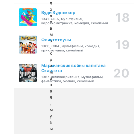
л
о
Вуди Вудпеккер
д
1941, США, мультфильм,
р
короткометражка, комедия, семейный
а
м
Флинтстоуны
а
1960, США, мультфильм, комедия,
,
приключения, семейный
к
р
Марсианские войны капитана
и
Скарлета
м
1967, Великобритания, мультфильм,
и
фантастика, боевик, семейный
н
а
л
,
м
у
з
ы