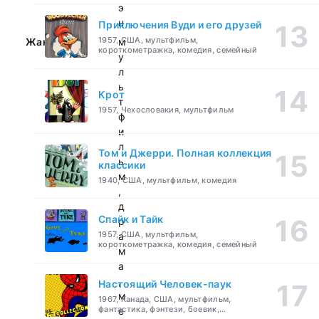
э
н
Приключения Вуди и его друзей
1957, США, мультфильм,
Жанр:
м
короткометражка, комедия, семейный
у
л
ь
Крот
т
1957, Чехословакия, мультфильм
ф
и
л
Том и Джерри. Полная коллекция
ь
классики
м
1940, США, мультфильм, комедия
,
д
Спайк и Тайк
р
1957, США, мультфильм,
а
короткометражка, комедия, семейный
м
а
,
Настоящий Человек-паук
м
1967, Канада, США, мультфильм,
фантастика, фэнтези, боевик,
е
приключения, семейный