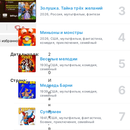
Золушка. Тайна трёх желаний
2026, Россия, мультфильм, фэнтези
0
Миньоны и монстры
2026, США, мультфильм, фантастика,
В избранное
комедия, приключения, семейный
Дата выхода:
2
Веселые мелодии
0
1930, США, мультфильм, комедия,
1
семейный
0
Страна:
И
Медведь Барни
с
1939, США, мультфильм, комедия,
п
семейный
а
н
и
Супермен
я
1941, США, мультфильм, фантастика,
боевик, приключения, семейный
,
В