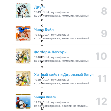
е
Друпи
л
1943, США, мультфильм,
и
короткометражка, комедия, семейный
к
о
Чип и Дейл
б
1943, США, мультфильм,
р
короткометражка, комедия, семейный,
и
детский
т
а
Фогхорн-Легхорн
н
1948, США, мультфильм,
короткометражка, комедия, семейный
и
я
,
Хитрый койот и Дорожный бегун
О
1949, США, мультфильм,
с
короткометражка, комедия, семейный
т
р
Чилли Вилли
о
1953, США, мультфильм,
в
короткометражка, боевик, комедия,
М
приключения, семейный