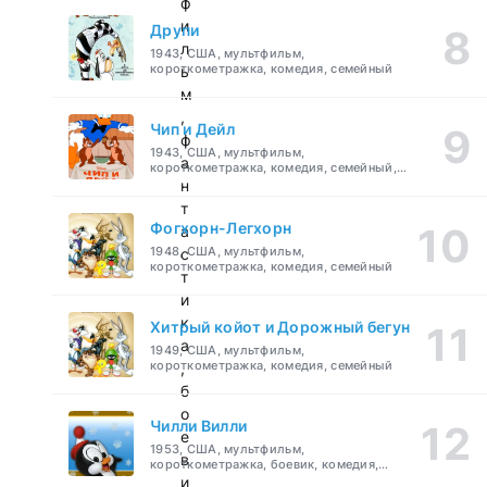
ф
и
Друпи
л
1943, США, мультфильм,
короткометражка, комедия, семейный
ь
м
,
Чип и Дейл
ф
1943, США, мультфильм,
а
короткометражка, комедия, семейный,
детский
н
т
Фогхорн-Легхорн
а
1948, США, мультфильм,
с
короткометражка, комедия, семейный
т
и
к
Хитрый койот и Дорожный бегун
а
1949, США, мультфильм,
короткометражка, комедия, семейный
,
б
о
Чилли Вилли
е
1953, США, мультфильм,
в
короткометражка, боевик, комедия,
приключения, семейный
и