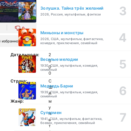
Золушка. Тайна трёх желаний
2026, Россия, мультфильм, фэнтези
0
Миньоны и монстры
2026, США, мультфильм, фантастика,
В избранное
комедия, приключения, семейный
Дата выхода:
2
Веселые мелодии
0
1930, США, мультфильм, комедия,
0
семейный
0
Страна:
С
Медведь Барни
Ш
1939, США, мультфильм, комедия,
А
семейный
Жанр:
м
у
Супермен
л
1941, США, мультфильм, фантастика,
ь
боевик, приключения, семейный
т