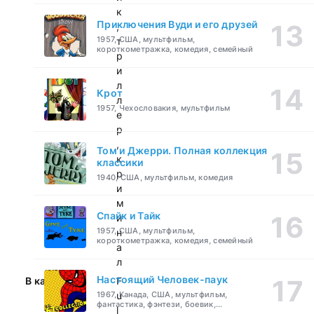
к
Приключения Вуди и его друзей
,
1957, США, мультфильм,
т
короткометражка, комедия, семейный
р
и
л
Крот
л
1957, Чехословакия, мультфильм
е
р
,
Том и Джерри. Полная коллекция
к
классики
р
1940, США, мультфильм, комедия
и
м
Спайк и Тайк
и
1957, США, мультфильм,
н
короткометражка, комедия, семейный
а
л
Настоящий Человек-паук
В качестве:
F
1967, Канада, США, мультфильм,
u
фантастика, фэнтези, боевик,
l
приключения, семейный