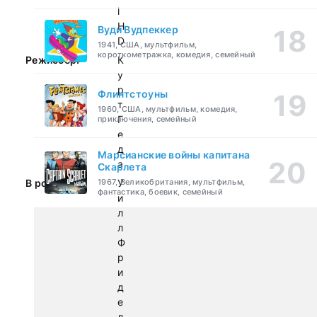
l
H
Вуди Вудпеккер
D
1941, США, мультфильм,
короткометражка, комедия, семейный
Режиссер:
К
у
р
Флинтстоуны
т
1960, США, мультфильм, комедия,
Г
приключения, семейный
е
д
Марсианские войны капитана
а
Скарлета
В ролях:
1967, Великобритания, мультфильм,
У
фантастика, боевик, семейный
и
л
л
Ф
р
и
д
е
л