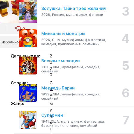
Золушка. Тайна трёх желаний
2026, Россия, мультфильм, фэнтези
0
Миньоны и монстры
2026, США, мультфильм, фантастика,
В избранное
комедия, приключения, семейный
Дата выхода:
2
Веселые мелодии
0
1930, США, мультфильм, комедия,
2
семейный
0
Страна:
С
Медведь Барни
Ш
1939, США, мультфильм, комедия,
А
семейный
Жанр:
м
у
Супермен
л
1941, США, мультфильм, фантастика,
ь
боевик, приключения, семейный
т