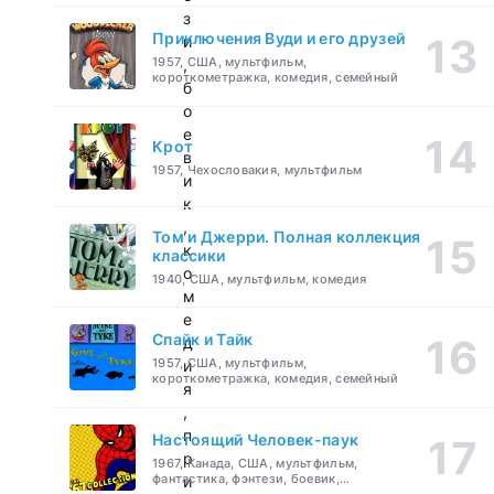
з
Приключения Вуди и его друзей
и
1957, США, мультфильм,
,
короткометражка, комедия, семейный
б
о
е
Крот
в
1957, Чехословакия, мультфильм
и
к
,
Том и Джерри. Полная коллекция
к
классики
о
1940, США, мультфильм, комедия
м
е
Спайк и Тайк
д
1957, США, мультфильм,
и
короткометражка, комедия, семейный
я
,
п
Настоящий Человек-паук
р
1967, Канада, США, мультфильм,
фантастика, фэнтези, боевик,
и
приключения, семейный