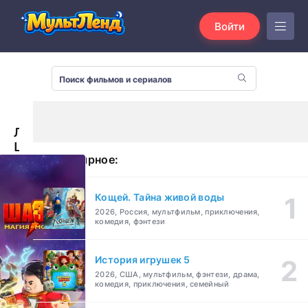
Войти
Лего
Шазам:
Популярное:
Магия
и
монстры
Кощей. Тайна живой воды
(2020)
2026, Россия, мультфильм, приключения,
комедия, фэнтези
История игрушек 5
2026, США, мультфильм, фэнтези, драма,
комедия, приключения, семейный