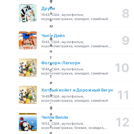
ф
и
Друпи
л
1943, США, мультфильм,
короткометражка, комедия, семейный
ь
м
,
Чип и Дейл
ф
1943, США, мультфильм,
а
короткометражка, комедия, семейный,
детский
н
т
Фогхорн-Легхорн
а
1948, США, мультфильм,
с
короткометражка, комедия, семейный
т
и
к
Хитрый койот и Дорожный бегун
а
1949, США, мультфильм,
короткометражка, комедия, семейный
,
ф
э
Чилли Вилли
н
1953, США, мультфильм,
т
короткометражка, боевик, комедия,
приключения, семейный
е