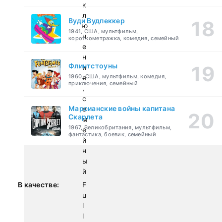
к
л
Вуди Вудпеккер
ю
1941, США, мультфильм,
ч
короткометражка, комедия, семейный
е
н
Флинтстоуны
и
1960, США, мультфильм, комедия,
я
приключения, семейный
,
с
Марсианские войны капитана
е
Скарлета
м
1967, Великобритания, мультфильм,
е
фантастика, боевик, семейный
й
н
ы
й
В качестве:
F
u
l
l