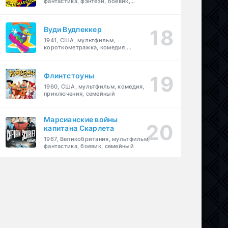
фантастика, фэнтези, боевик,
приключения, семейный
Вуди Вудпеккер
1941, США, мультфильм,
короткометражка, комедия,
семейный
Флинтстоуны
1960, США, мультфильм, комедия,
приключения, семейный
Марсианские войны
капитана Скарлета
1967, Великобритания, мультфильм,
фантастика, боевик, семейный