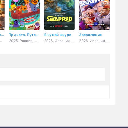
Коты Эрмитажа 2. Тайна египетского зала
Три кота. Путешествие во времени
В чужой шкуре
Зверолюция
, мультфильм, семейный, приключения
2025, Россия, мультфильм, детский
2026, Испания, США, мультфильм, фэнтези, комедия, приключения, семейный
2026, Испания, мультфильм, фантастика, комедия, приключения