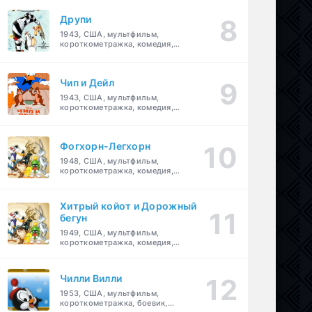
Друпи
1943, США, мультфильм,
короткометражка, комедия,
семейный
Чип и Дейл
1943, США, мультфильм,
короткометражка, комедия,
семейный, детский
Фогхорн-Легхорн
1948, США, мультфильм,
короткометражка, комедия,
семейный
Хитрый койот и Дорожный
бегун
1949, США, мультфильм,
короткометражка, комедия,
семейный
Чилли Вилли
1953, США, мультфильм,
короткометражка, боевик,