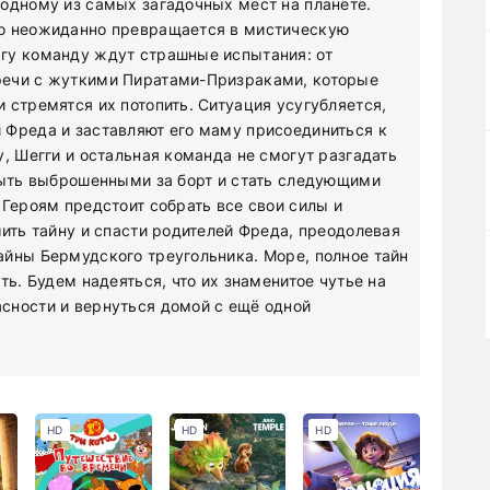
одному из самых загадочных мест на планете.
но неожиданно превращается в мистическую
гу команду ждут страшные испытания: от
речи с жуткими Пиратами-Призраками, которые
 стремятся их потопить. Ситуация усугубляется,
 Фреда и заставляют его маму присоединиться к
, Шегги и остальная команда не смогут разгадать
быть выброшенными за борт и стать следующими
 Героям предстоит собрать все свои силы и
шить тайну и спасти родителей Фреда, преодолевая
йны Бермудского треугольника. Море, полное тайн
ть. Будем надеяться, что их знаменитое чутье на
сности и вернуться домой с ещё одной
HD
HD
HD