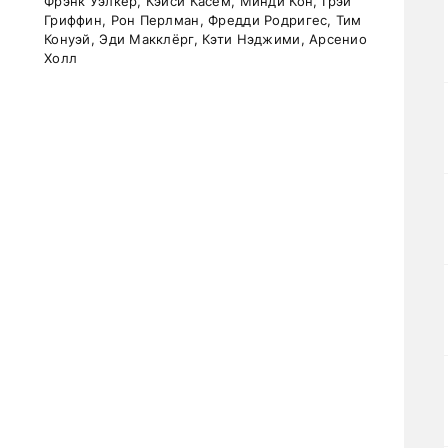
Фрэнк Уэлкер, Кэйси Касем, Минди Кон, Грэй
Гриффин, Рон Перлман, Фредди Родригес, Тим
Конуэй, Эди Макклёрг, Кэти Нэджими, Арсенио
Холл