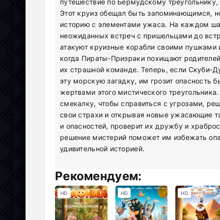
путешествие по Бермудскому треугольнику, 
Этот круиз обещал быть запоминающимся, 
историю с элементами ужаса. На каждом ша
неожиданных встреч с пришельцами до вст
атакуют круизные корабли своими пушками и
когда Пираты-Призраки похищают родителей
их страшной команде. Теперь, если Скуби-Ду
эту морскую загадку, им грозит опасность 
жертвами этого мистического треугольника.
смекалку, чтобы справиться с угрозами, ре
свои страхи и открывая новые ужасающие та
и опасностей, проверит их дружбу и храброс
решение мистерий поможет им избежать опа
удивительной историей.
Рекомендуем:
HD
HD
HD