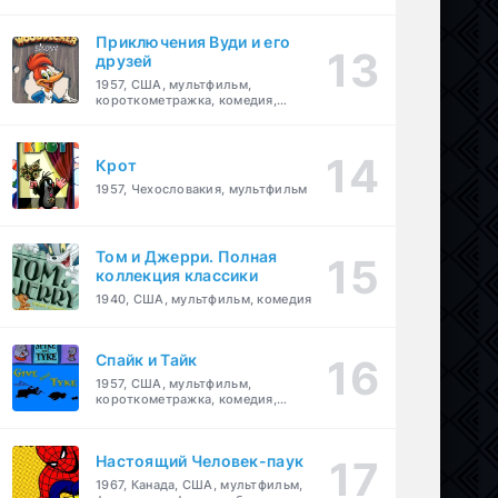
комедия, приключения, семейный
Приключения Вуди и его
друзей
1957, США, мультфильм,
короткометражка, комедия,
семейный
Крот
1957, Чехословакия, мультфильм
Том и Джерри. Полная
коллекция классики
1940, США, мультфильм, комедия
Спайк и Тайк
1957, США, мультфильм,
короткометражка, комедия,
семейный
Настоящий Человек-паук
1967, Канада, США, мультфильм,