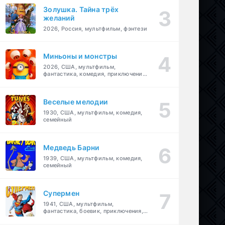
Золушка. Тайна трёх
желаний
2026, Россия, мультфильм, фэнтези
Миньоны и монстры
2026, США, мультфильм,
фантастика, комедия, приключения,
семейный
Веселые мелодии
1930, США, мультфильм, комедия,
семейный
Медведь Барни
1939, США, мультфильм, комедия,
семейный
Супермен
1941, США, мультфильм,
фантастика, боевик, приключения,
семейный