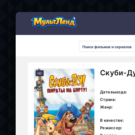
Скуби-Ду
HD
Дата выхода:
Страна:
Жанр:
В качестве:
Режиссер: