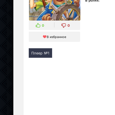
В ролях:
0
0
В избранное
Плеер №1