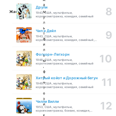
а
Друпи
Жанр:
м
1943, США, мультфильм,
короткометражка, комедия, семейный
у
л
ь
Чип и Дейл
т
1943, США, мультфильм,
ф
короткометражка, комедия, семейный,
детский
и
л
Фогхорн-Легхорн
ь
1948, США, мультфильм,
м
короткометражка, комедия, семейный
,
ф
э
Хитрый койот и Дорожный бегун
н
1949, США, мультфильм,
короткометражка, комедия, семейный
т
е
з
Чилли Вилли
и
1953, США, мультфильм,
,
короткометражка, боевик, комедия,
приключения, семейный
к