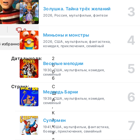
Золушка. Тайна трёх желаний
2026, Россия, мультфильм, фэнтези
0
Миньоны и монстры
2026, США, мультфильм, фантастика,
В избранное
комедия, приключения, семейный
Дата выхода:
2
Веселые мелодии
0
1930, США, мультфильм, комедия,
0
семейный
6
Страна:
С
Медведь Барни
Ш
1939, США, мультфильм, комедия,
А
семейный
,
К
а
Супермен
н
1941, США, мультфильм, фантастика,
боевик, приключения, семейный
а
д