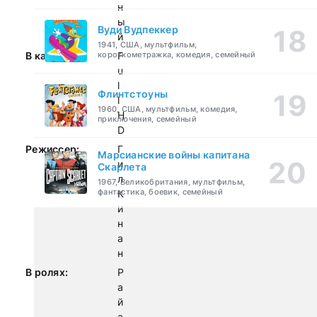
н
ы
Вуди Вудпеккер
й
1941, США, мультфильм,
короткометражка, комедия, семейный
В качестве:
F
u
l
Флинтстоуны
l
1960, США, мультфильм, комедия,
H
приключения, семейный
D
Режиссер:
Г
Марсианские войны капитана
и
Скарлета
л
1967, Великобритания, мультфильм,
фантастика, боевик, семейный
К
и
н
а
н
В ролях:
Р
а
й
а