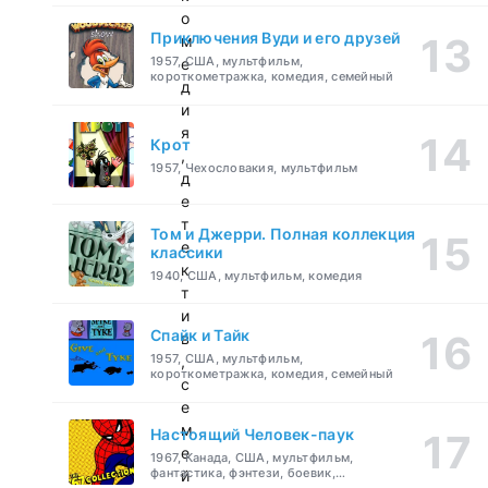
о
Приключения Вуди и его друзей
м
1957, США, мультфильм,
е
короткометражка, комедия, семейный
д
и
я
Крот
,
1957, Чехословакия, мультфильм
д
е
т
Том и Джерри. Полная коллекция
е
классики
к
1940, США, мультфильм, комедия
т
и
Спайк и Тайк
в
1957, США, мультфильм,
,
короткометражка, комедия, семейный
с
е
м
Настоящий Человек-паук
е
1967, Канада, США, мультфильм,
фантастика, фэнтези, боевик,
й
приключения, семейный