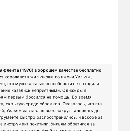
 флейта (1976) в хорошем качестве бесплатно
из королевств жил юноша по имени Уильям,
ию, его музыкальные способности не находили
 пение казались неприятными. Однажды в
ьям первым бросился на помощь. Во время
ту, скрытую среди обломков. Оказалось, что эта
ей, Уильям заставлял всех вокруг танцевать до
трументе быстро распространились, и вскоре за
а инструмент похитили, Уильям обратился за
зал ему, что такие флейты изготавливаются