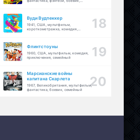
фантастика, фэнтези, боевик,
приключения, семейный
Вуди Вудпеккер
1941, США, мультфильм,
короткометражка, комедия,
семейный
Флинтстоуны
1960, США, мультфильм, комедия,
приключения, семейный
Марсианские войны
капитана Скарлета
1967, Великобритания, мультфильм,
фантастика, боевик, семейный