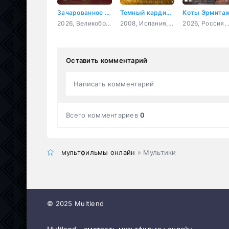
Зачарованное королевство
Темный кардинал
2026, Великобритания, США, Индия, мультфильм, фэнтези, семейный
2008, Испания, мультфильм, короткометражка
2026, Россия
Оставить комментарий
Написать комментарий
Всего комментариев
0
мультфильмы онлайн
» Мультики
© 2025 Multlend