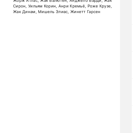
Жорж Атлас, Жак Балютен, Анджело Барди, Жак
Сирон, Уильям Корин, Анри Кремьё, Роже Крузе,
Жак Динам, Мишель Элиас, Жинетт Гарсен