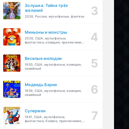
Золушка. Тайна трёх
желаний
2026, Россия, мультфильм, фэнтези
Миньоны и монстры
2026, США, мультфильм,
фантастика, комедия, приключения,
семейный
Веселые мелодии
1930, США, мультфильм, комедия,
семейный
Медведь Барни
1939, США, мультфильм, комедия,
семейный
Супермен
1941, США, мультфильм,
фантастика, боевик, приключения,
семейный