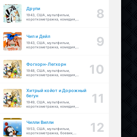
Друпи
1943, США, мультфильм,
короткометражка, комедия,
семейный
Чип и Дейл
1943, США, мультфильм,
короткометражка, комедия,
семейный, детский
Фогхорн-Легхорн
1948, США, мультфильм,
короткометражка, комедия,
семейный
Хитрый койот и Дорожный
бегун
1949, США, мультфильм,
короткометражка, комедия,
семейный
Чилли Вилли
1953, США, мультфильм,
короткометражка, боевик,