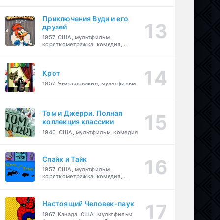
комедия, приключения, семейный
Приключения Вуди и его
друзей
1957, США, мультфильм,
короткометражка, комедия,
семейный
Крот
1957, Чехословакия, мультфильм
Том и Джерри. Полная
коллекция классики
1940, США, мультфильм, комедия
Спайк и Тайк
1957, США, мультфильм,
короткометражка, комедия,
семейный
Настоящий Человек-паук
1967, Канада, США, мультфильм,