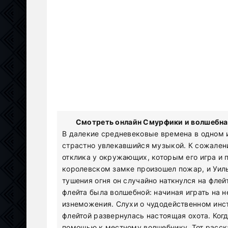
Смотреть онлайн Смурфики и волшебная
В далекие средневековые времена в одном 
страстно увлекавшийся музыкой. К сожален
отклика у окружающих, которым его игра и
королевском замке произошел пожар, и Уил
тушения огня он случайно наткнулся на флей
флейта была волшебной: начиная играть на н
изнеможения. Слухи о чудодейственном инс
флейтой развернулась настоящая охота. Когд
помощью к местному волшебнику. Тот расска