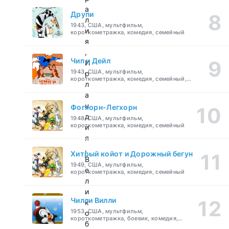
а
Друпи
л
1943, США, мультфильм,
и
короткометражка, комедия, семейный
я
,
Чип и Дейл
И
1943, США, мультфильм,
р
короткометражка, комедия, семейный,
л
детский
а
н
Фогхорн-Легхорн
д
1948, США, мультфильм,
короткометражка, комедия, семейный
и
я
,
Хитрый койот и Дорожный бегун
В
1949, США, мультфильм,
е
короткометражка, комедия, семейный
л
и
Чилли Вилли
к
1953, США, мультфильм,
о
короткометражка, боевик, комедия,
б
приключения, семейный