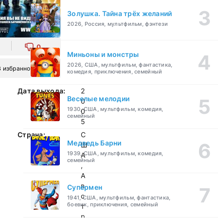
Золушка. Тайна трёх желаний
2026, Россия, мультфильм, фэнтези
0
Миньоны и монстры
2026, США, мультфильм, фантастика,
В избранное
комедия, приключения, семейный
Дата выхода:
2
Веселые мелодии
0
1930, США, мультфильм, комедия,
0
семейный
5
Страна:
С
Медведь Барни
Ш
1939, США, мультфильм, комедия,
А
семейный
,
А
в
Супермен
с
1941, США, мультфильм, фантастика,
боевик, приключения, семейный
т
р