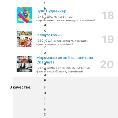
т
а
Вуди Вудпеккер
с
1941, США, мультфильм,
т
короткометражка, комедия, семейный
и
к
Флинтстоуны
а
1960, США, мультфильм, комедия,
,
приключения, семейный
к
о
Марсианские войны капитана
м
Скарлета
е
1967, Великобритания, мультфильм,
д
фантастика, боевик, семейный
и
я
В качестве:
F
u
l
l
H
D