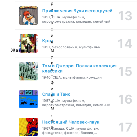
р
и
Приключения Вуди и его друзей
т
1957, США, мультфильм,
короткометражка, комедия, семейный
а
н
и
Крот
я
1957, Чехословакия, мультфильм
Жанр:
м
у
л
Том и Джерри. Полная коллекция
ь
классики
т
1940, США, мультфильм, комедия
ф
и
Спайк и Тайк
л
1957, США, мультфильм,
ь
короткометражка, комедия, семейный
м
,
ф
Настоящий Человек-паук
а
1967, Канада, США, мультфильм,
фантастика, фэнтези, боевик,
н
приключения, семейный