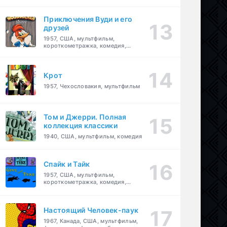
комедия, приключения, семейный
Приключения Вуди и его
друзей
1957, США, мультфильм,
короткометражка, комедия,
семейный
Крот
1957, Чехословакия, мультфильм
Том и Джерри. Полная
коллекция классики
1940, США, мультфильм, комедия
Спайк и Тайк
1957, США, мультфильм,
короткометражка, комедия,
семейный
Настоящий Человек-паук
1967, Канада, США, мультфильм,