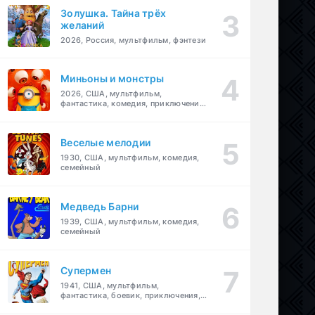
Золушка. Тайна трёх
желаний
2026, Россия, мультфильм, фэнтези
Миньоны и монстры
2026, США, мультфильм,
фантастика, комедия, приключения,
семейный
Веселые мелодии
1930, США, мультфильм, комедия,
семейный
Медведь Барни
1939, США, мультфильм, комедия,
семейный
Супермен
1941, США, мультфильм,
фантастика, боевик, приключения,
семейный