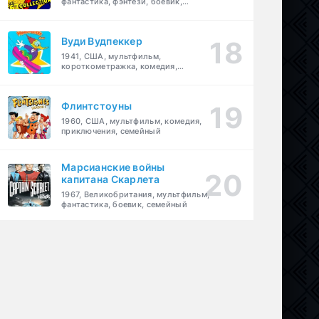
фантастика, фэнтези, боевик,
приключения, семейный
Вуди Вудпеккер
1941, США, мультфильм,
короткометражка, комедия,
семейный
Флинтстоуны
1960, США, мультфильм, комедия,
приключения, семейный
Марсианские войны
капитана Скарлета
1967, Великобритания, мультфильм,
фантастика, боевик, семейный