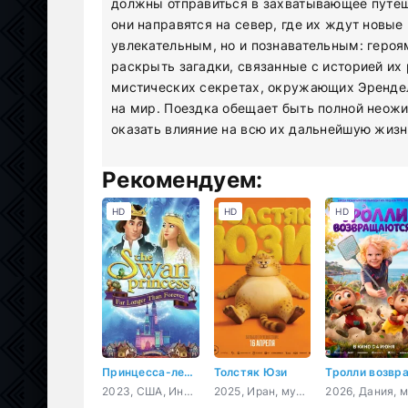
должны отправиться в захватывающее путеш
они направятся на север, где их ждут новые
увлекательным, но и познавательным: героя
раскрыть загадки, связанные с историей их 
мистических секретах, окружающих Эренделл
на мир. Поездка обещает быть полной неож
оказать влияние на всю их дальнейшую жизн
Рекомендуем:
HD
HD
HD
Принцесса-лебедь: Дольше, чем вечность
Толстяк Юзи
2023, США, Индия, Корея Южная, мультфильм, семейный
2025, Иран, мультфильм, приключения, комедия