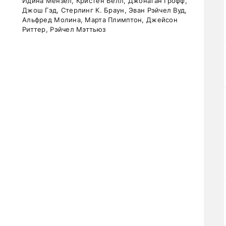
Идина Мензел, Кристен Белл, Джонатан Грофф,
Джош Гэд, Стерлинг К. Браун, Эван Рэйчел Вуд,
Альфред Молина, Марта Плимптон, Джейсон
Риттер, Рэйчел Мэттьюз