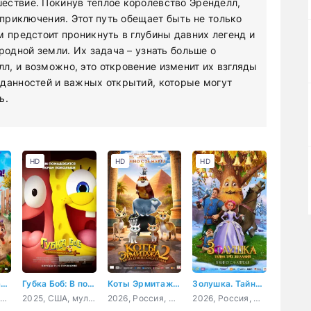
ествие. Покинув теплое королевство Эренделл,
 приключения. Этот путь обещает быть не только
м предстоит проникнуть в глубины давних легенд и
родной земли. Их задача – узнать больше о
, и возможно, это откровение изменит их взгляды
иданностей и важных открытий, которые могут
ь.
HD
HD
HD
Тролли возвращаются!
Губка Боб: В поисках квадратных штанов
Коты Эрмитажа 2. Тайна египетского зала
Золушка. Тайна трёх желаний
2026, Дания, мультфильм, фэнтези, семейный, приключения
2025, США, мультфильм, фэнтези, комедия, приключения, семейный
2026, Россия, мультфильм, семейный, приключения
2026, Россия, мультфильм, фэнтези