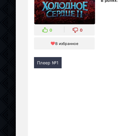
В ролях:
0
0
В избранное
Плеер №1