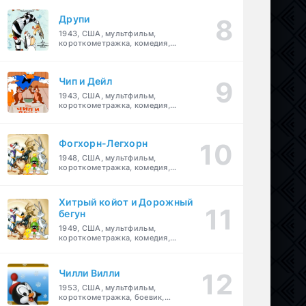
Друпи
1943, США, мультфильм,
короткометражка, комедия,
семейный
Чип и Дейл
1943, США, мультфильм,
короткометражка, комедия,
семейный, детский
Фогхорн-Легхорн
1948, США, мультфильм,
короткометражка, комедия,
семейный
Хитрый койот и Дорожный
бегун
1949, США, мультфильм,
короткометражка, комедия,
семейный
Чилли Вилли
1953, США, мультфильм,
короткометражка, боевик,