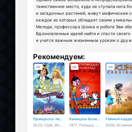
таинственное место, куда не ступала нога 
и загадочных растений, живут мифические с
каждое из которых обладает своим уникаль
Мелоди, профессора Шонка и робота Эви обе
Вдохновленные идеей найти и спасти своего 
и учатся важным жизненным урокам о дружб
Рекомендуем:
HD
HD
HD
Принцесса-лебедь: Дольше, чем вечность
Каникулы Болека и Лёлека
2023, США, Индия, Корея Южная, мультфильм, семейный
1977, Польша, мультфильм