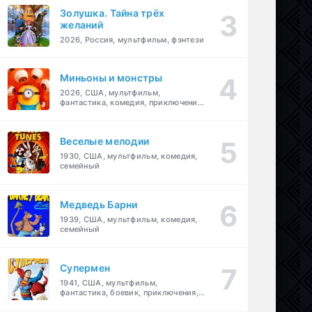
Золушка. Тайна трёх
желаний
2026, Россия, мультфильм, фэнтези
Миньоны и монстры
2026, США, мультфильм,
фантастика, комедия, приключения,
семейный
Веселые мелодии
1930, США, мультфильм, комедия,
семейный
Медведь Барни
1939, США, мультфильм, комедия,
семейный
Супермен
1941, США, мультфильм,
фантастика, боевик, приключения,
семейный