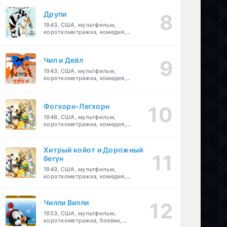
Друпи
1943, США, мультфильм,
короткометражка, комедия,
семейный
Чип и Дейл
1943, США, мультфильм,
короткометражка, комедия,
семейный, детский
Фогхорн-Легхорн
1948, США, мультфильм,
короткометражка, комедия,
семейный
Хитрый койот и Дорожный
бегун
1949, США, мультфильм,
короткометражка, комедия,
семейный
Чилли Вилли
1953, США, мультфильм,
короткометражка, боевик,