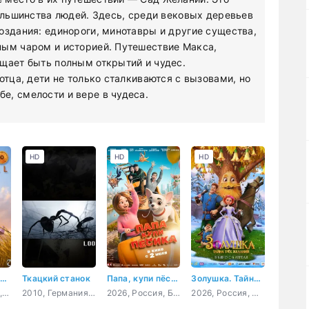
большинства людей. Здесь, среди вековых деревьев
оздания: единороги, минотавры и другие существа,
ным чаром и историей. Путешествие Макса,
щает быть полным открытий и чудес.
отца, дети не только сталкиваются с вызовами, но
е, смелости и вере в чудеса.
HD
HD
HD
Темный кардинал
Ткацкий станок
Папа, купи пёсика
Золушка. Тайна трёх желаний
2008, Испания, мультфильм, короткометражка
2010, Германия, мультфильм, короткометражка
2026, Россия, Беларусь, мультфильм, семейный, приключения
2026, Россия, мультфильм, фэнтези