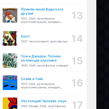
комедия, приключения, семейный
Приключения Вуди и его
друзей
1957, США, мультфильм,
короткометражка, комедия,
семейный
Крот
1957, Чехословакия, мультфильм
Том и Джерри. Полная
коллекция классики
1940, США, мультфильм, комедия
Спайк и Тайк
1957, США, мультфильм,
короткометражка, комедия,
семейный
Настоящий Человек-паук
1967, Канада, США, мультфильм,