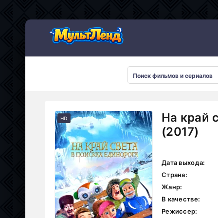
На край 
HD
(2017)
Дата выхода:
Страна:
Жанр:
В качестве:
Режиссер: