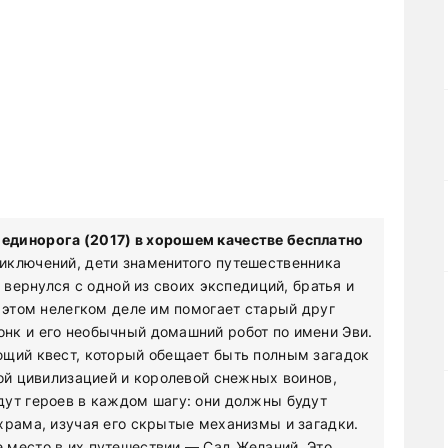
х единорога (2017) в хорошем качестве бесплатно
иключений, дети знаменитого путешественника
 вернулся с одной из своих экспедиций, братья и
В этом нелегком деле им помогает старый друг
нк и его необычный домашний робот по имени Эви.
ющий квест, который обещает быть полным загадок
той цивилизацией и королевой снежных воинов,
дут героев в каждом шагу: они должны будут
храма, изучая его скрытые механизмы и загадки.
 место в их путешествии — Сад Желаний. Это