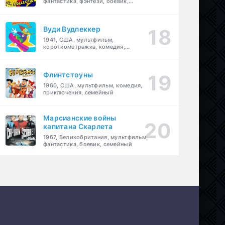
фантастика, фэнтези, боевик,
приключения, семейный
Вуди Вудпеккер
1941, США, мультфильм,
короткометражка, комедия,
семейный
Флинтстоуны
1960, США, мультфильм, комедия,
приключения, семейный
Марсианские войны
капитана Скарлета
1967, Великобритания, мультфильм,
фантастика, боевик, семейный