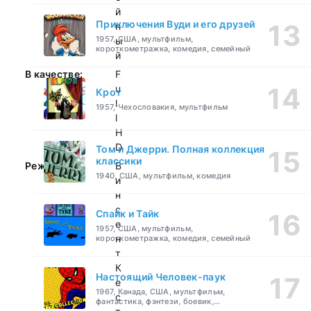
й
Приключения Вуди и его друзей
н
1957, США, мультфильм,
ы
короткометражка, комедия, семейный
й
В качестве:
F
u
Крот
l
1957, Чехословакия, мультфильм
l
H
D
Том и Джерри. Полная коллекция
классики
Режиссер:
В
1940, США, мультфильм, комедия
и
н
с
Спайк и Тайк
е
1957, США, мультфильм,
н
короткометражка, комедия, семейный
т
К
Настоящий Человек-паук
е
1967, Канада, США, мультфильм,
с
фантастика, фэнтези, боевик,
приключения, семейный