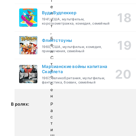
т
е
Вуди Вудпеккер
л
у
1941, США, мультфильм,
короткометражка, комедия, семейный
т
,
Б
Флинтстоуны
е
1960, США, мультфильм, комедия,
н
приключения, семейный
С
т
Марсианские войны капитана
а
Скарлета
с
1967, Великобритания, мультфильм,
фантастика, боевик, семейный
с
е
н
В ролях:
Р
а
с
т
и
Ш