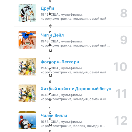
у
л
Друпи
ь
1943, США, мультфильм,
короткометражка, комедия, семейный
т
ф
и
Чип и Дейл
л
1943, США, мультфильм,
ь
короткометражка, комедия, семейный,
детский
м
,
Фогхорн-Легхорн
к
1948, США, мультфильм,
о
короткометражка, комедия, семейный
м
е
д
Хитрый койот и Дорожный бегун
и
1949, США, мультфильм,
короткометражка, комедия, семейный
я
,
с
Чилли Вилли
е
1953, США, мультфильм,
м
короткометражка, боевик, комедия,
приключения, семейный
е