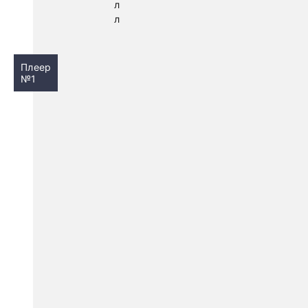
л
л
Плеер
№1