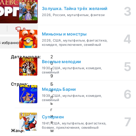
Золушка. Тайна трёх желаний
2026, Россия, мультфильм, фэнтези
0
Миньоны и монстры
2026, США, мультфильм, фантастика,
В избранное
комедия, приключения, семейный
Дата выхода:
2
Веселые мелодии
0
1930, США, мультфильм, комедия,
1
семейный
9
Страна:
Б
Медведь Барни
е
1939, США, мультфильм, комедия,
л
семейный
ь
г
и
Супермен
я
1941, США, мультфильм, фантастика,
боевик, приключения, семейный
Жанр:
м