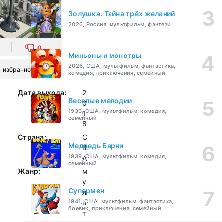
Золушка. Тайна трёх желаний
2026, Россия, мультфильм, фэнтези
0
Миньоны и монстры
2026, США, мультфильм, фантастика,
В избранное
комедия, приключения, семейный
Дата выхода:
2
Веселые мелодии
0
1930, США, мультфильм, комедия,
1
семейный
8
Страна:
С
Медведь Барни
Ш
1939, США, мультфильм, комедия,
А
семейный
Жанр:
м
у
Супермен
л
1941, США, мультфильм, фантастика,
ь
боевик, приключения, семейный
т