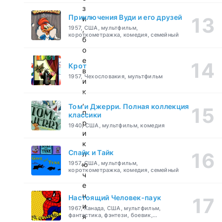
з
Приключения Вуди и его друзей
и
1957, США, мультфильм,
,
короткометражка, комедия, семейный
б
о
е
Крот
в
1957, Чехословакия, мультфильм
и
к
,
Том и Джерри. Полная коллекция
п
классики
р
1940, США, мультфильм, комедия
и
к
Спайк и Тайк
л
1957, США, мультфильм,
ю
короткометражка, комедия, семейный
ч
е
н
Настоящий Человек-паук
и
1967, Канада, США, мультфильм,
фантастика, фэнтези, боевик,
я
приключения, семейный