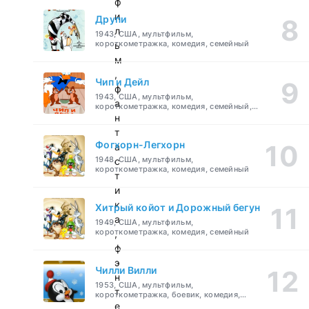
ф
и
Друпи
л
1943, США, мультфильм,
короткометражка, комедия, семейный
ь
м
,
Чип и Дейл
ф
1943, США, мультфильм,
а
короткометражка, комедия, семейный,
детский
н
т
Фогхорн-Легхорн
а
1948, США, мультфильм,
с
короткометражка, комедия, семейный
т
и
к
Хитрый койот и Дорожный бегун
а
1949, США, мультфильм,
короткометражка, комедия, семейный
,
ф
э
Чилли Вилли
н
1953, США, мультфильм,
т
короткометражка, боевик, комедия,
приключения, семейный
е