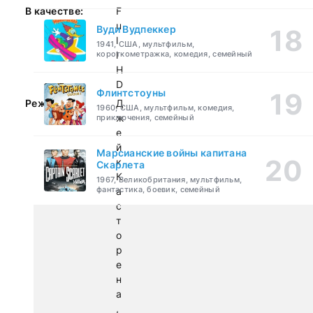
В качестве:
F
u
Вуди Вудпеккер
l
1941, США, мультфильм,
короткометражка, комедия, семейный
l
H
D
Флинтстоуны
Режиссер:
Д
1960, США, мультфильм, комедия,
ж
приключения, семейный
е
й
Марсианские войны капитана
к
Скарлета
К
1967, Великобритания, мультфильм,
фантастика, боевик, семейный
а
с
т
о
р
е
н
а
,