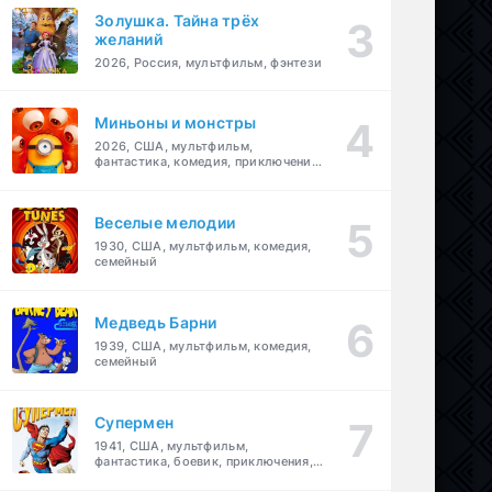
Золушка. Тайна трёх
желаний
2026, Россия, мультфильм, фэнтези
Миньоны и монстры
2026, США, мультфильм,
фантастика, комедия, приключения,
семейный
Веселые мелодии
1930, США, мультфильм, комедия,
семейный
Медведь Барни
1939, США, мультфильм, комедия,
семейный
Супермен
1941, США, мультфильм,
фантастика, боевик, приключения,
семейный