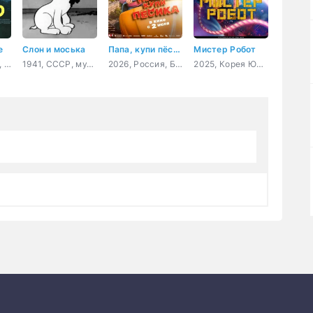
е
Слон и моська
Папа, купи пёсика
Мистер Робот
2026, Испания, США, мультфильм, фэнтези, комедия, приключения, семейный
1941, СССР, мультфильм, короткометражка
2026, Россия, Беларусь, мультфильм, семейный, приключения
2025, Корея Южная, мультфильм, боевик, фантастика