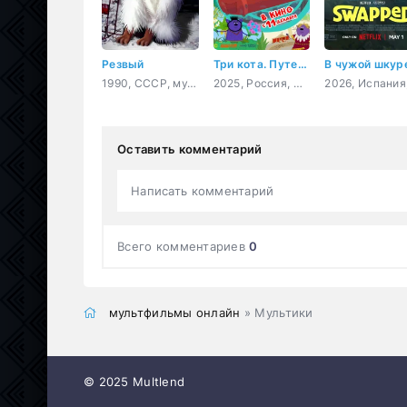
Резвый
Три кота. Путешествие во времени
В чужой шкур
1990, СССР, мультфильм, короткометражка
2025, Россия, мультфильм, детский
Оставить комментарий
Написать комментарий
Всего комментариев
0
мультфильмы онлайн
» Мультики
© 2025 Multlend