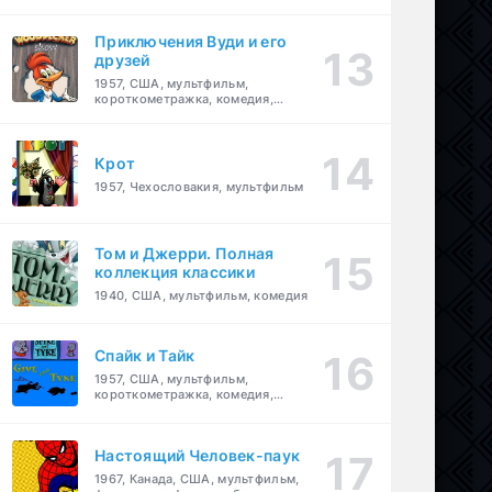
комедия, приключения, семейный
Приключения Вуди и его
друзей
1957, США, мультфильм,
короткометражка, комедия,
семейный
Крот
1957, Чехословакия, мультфильм
Том и Джерри. Полная
коллекция классики
1940, США, мультфильм, комедия
Спайк и Тайк
1957, США, мультфильм,
короткометражка, комедия,
семейный
Настоящий Человек-паук
1967, Канада, США, мультфильм,