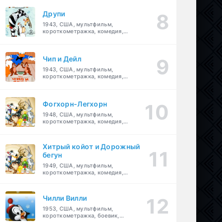
Друпи
1943, США, мультфильм,
короткометражка, комедия,
семейный
Чип и Дейл
1943, США, мультфильм,
короткометражка, комедия,
семейный, детский
Фогхорн-Легхорн
1948, США, мультфильм,
короткометражка, комедия,
семейный
Хитрый койот и Дорожный
бегун
1949, США, мультфильм,
короткометражка, комедия,
семейный
Чилли Вилли
1953, США, мультфильм,
короткометражка, боевик,