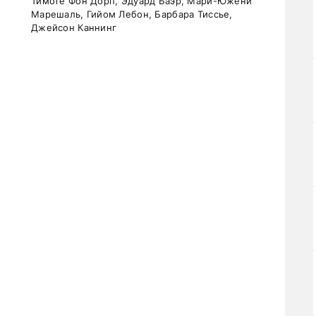
Тимоте Фон Дорп, Эдуард Баэр, Мари-Южени
Марешаль, Гийом Лебон, Барбара Тиссье,
Джейсон Каннинг