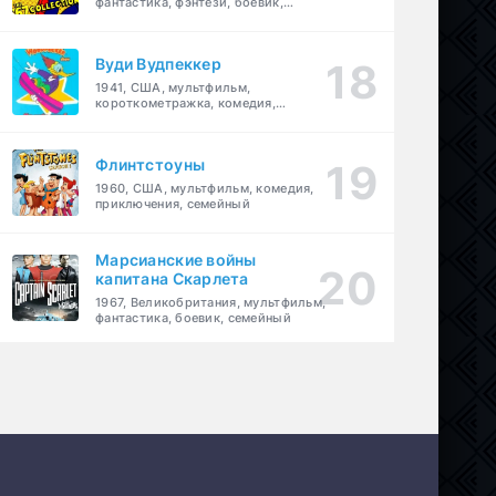
фантастика, фэнтези, боевик,
приключения, семейный
Вуди Вудпеккер
1941, США, мультфильм,
короткометражка, комедия,
семейный
Флинтстоуны
1960, США, мультфильм, комедия,
приключения, семейный
Марсианские войны
капитана Скарлета
1967, Великобритания, мультфильм,
фантастика, боевик, семейный